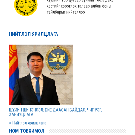
хэсгийг хэрэглэх талаар албан ёсны
тайлбарыг нийтэллээ
2022 оны 04 сарын 04
НИЙТЛЭЛ ЯРИЛЦЛАГА
“Монгол Улсын хөгжлийн банк” ХХК-ийн
нэхэмжлэлтэй хэргийг шийдвэрлэв
2022 оны 04 сарын 01
Дээд шүүхийн нийт шүүгчийн хуралдаан болов
2022 оны 03 сарын 31
Нээлттэй ажлын байрны зар
ШҮҮХИЙН ШИНЭЧЛЭЛ: БИЕ ДААСАН БАЙДАЛ, ЧИГ ҮҮРЭГ,
2022 оны 03 сарын 31
ХАРИУЦЛАГА
Нийтлэл ярилцлага
НОМ ТОВХИМОЛ