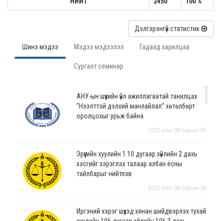
НИЙТ
2450
100 %
Дэлгэрэнгүй статистик
Шинэ мэдээ
Мэдээ мэдээлэл
Гадаад харилцаа
Сургалт семинар
АНУ-ын шүүхийн үйл ажиллагаатай танилцах
“Нээлттэй дэлхий манлайлал” хөтөлбөрт
оролцохыг урьж байна
2022 оны 04 сарын 05
Эрүүгийн хуулийн 1.10 дугаар зүйлийн 2 дахь
хэсгийг хэрэглэх талаар албан ёсны
тайлбарыг нийтлэв
2022 оны 04 сарын 04
Иргэний хэрэг шүүхэд хянан шийдвэрлэх тухай
хуулийн 106 дугаар зүйлийн 106.3 дахь