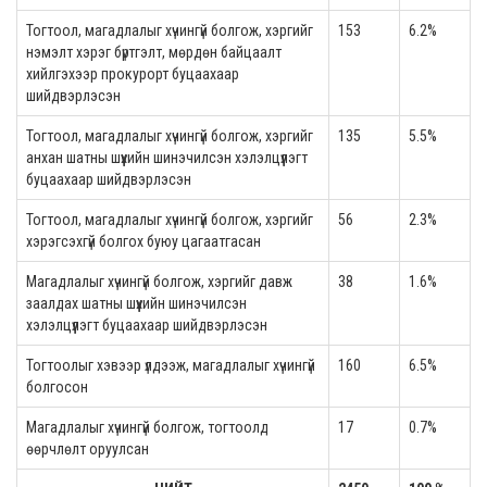
Тогтоол, магадлалыг хүчингүй болгож, хэргийг
153
6.2%
нэмэлт хэрэг бүртгэлт, мөрдөн байцаалт
хийлгэхээр прокурорт буцаахаар
шийдвэрлэсэн
Тогтоол, магадлалыг хүчингүй болгож, хэргийг
135
5.5%
анхан шатны шүүхийн шинэчилсэн хэлэлцүүлэгт
буцаахаар шийдвэрлэсэн
Тогтоол, магадлалыг хүчингүй болгож, хэргийг
56
2.3%
хэрэгсэхгүй болгох буюу цагаатгасан
Магадлалыг хүчингүй болгож, хэргийг давж
38
1.6%
заалдах шатны шүүхийн шинэчилсэн
хэлэлцүүлэгт буцаахаар шийдвэрлэсэн
Тогтоолыг хэвээр үлдээж, магадлалыг хүчингүй
160
6.5%
болгосон
Магадлалыг хүчингүй болгож, тогтоолд
17
0.7%
өөрчлөлт оруулсан