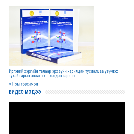
Д.Гүрсоронз нарт холбогдох хэргийг
хяналтын шатны шүүх хуралдаанаар
хэлэлцүүлэхээс татгалзав
2022 оны 03 сарын 30
Дээд шүүхийн нийт шүүгчийн хуралдаан болно
2022 оны 03 сарын 29
Иргэний хэргийн талаар эрх зүйн харилцан туслалцаа үзүүлэх
Сургалтын хөтөлбөрийн хороо хуралдлаа
тухай гарын авлага хэвлэгдэн гарлаа.
2022 оны 03 сарын 17
Ном товхимол
ВИДЕО МЭДЭЭ
Монгол Улсын дээд шүүхийн Тамгын газрын
даргаар С.Заяадэлгэрийг томиллоо
2022 оны 03 сарын 16