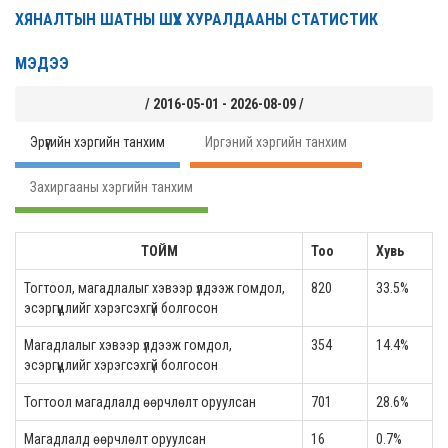
ХЯНАЛТЫН ШАТНЫ ШҮҮХ ХУРАЛДААНЫ СТАТИСТИК
МЭДЭЭ
/ 2016-05-01 - 2026-08-09 /
Эрүүгийн хэргийн танхим
Иргэний хэргийн танхим
Захиргааны хэргийн танхим
ТОЙМ
Тоо
Хувь
Тогтоол, магадлалыг хэвээр үлдээж гомдол,
820
33.5%
эсэргүүцлийг хэрэгсэхгүй болгосон
Магадлалыг хэвээр үлдээж гомдол,
354
14.4%
эсэргүүцлийг хэрэгсэхгүй болгосон
Тогтоол магадлалд өөрчлөлт оруулсан
701
28.6%
Магадлалд өөрчлөлт оруулсан
16
0.7%