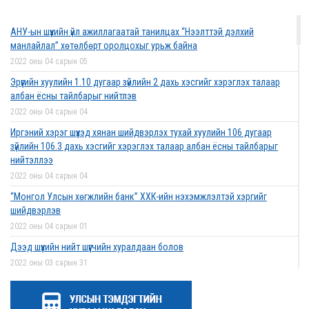
2022 оны 03 сарын 01
АНУ-ын шүүхийн үйл ажиллагаатай танилцах “Нээлттэй дэлхий
Дээд шүүхийн нийт шүүгчийн хуралдаан боллоо
манлайлал” хөтөлбөрт оролцохыг урьж байна
2022 оны 02 сарын 28
2022 оны 04 сарын 05
Эрүүгийн хуулийн 1.10 дугаар зүйлийн 2 дахь хэсгийг хэрэглэх талаар
албан ёсны тайлбарыг нийтлэв
2022 оны 04 сарын 04
Дээд шүүхийн нийт шүүгчийн хуралдаан болно
Иргэний хэрэг шүүхэд хянан шийдвэрлэх тухай хуулийн 106 дугаар
2022 оны 02 сарын 25
зүйлийн 106.3 дахь хэсгийг хэрэглэх талаар албан ёсны тайлбарыг
нийтэллээ
2022 оны 04 сарын 04
“Монголын төр эрх зүй” сэтгүүлд эрдэм
“Монгол Улсын хөгжлийн банк” ХХК-ийн нэхэмжлэлтэй хэргийг
шинжилгээний өгүүлэл хүлээн авч байна
шийдвэрлэв
2022 оны 02 сарын 17
2022 оны 04 сарын 01
Дээд шүүхийн нийт шүүгчийн хуралдаан болов
2022 оны 03 сарын 31
Эрх зүйн туслалцааны асуудлаар мэдээлэл
Нээлттэй ажлын байрны зар
хүргүүллээ
2022 оны 03 сарын 31
2022 оны 02 сарын 17