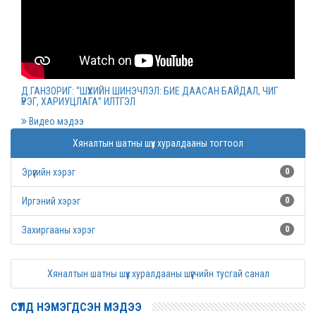
Монгол Улсын дээд шүүхийн нийт шүүгчийн
хуралдаан болов
2022 оны 03 сарын 09
Д.ГАНЗОРИГ: “ШҮҮХИЙН ШИНЭЧЛЭЛ: БИЕ ДААСАН БАЙДАЛ, ЧИГ
ҮҮРЭГ, ХАРИУЦЛАГА” ИЛТГЭЛ
Дээд шүүхийн нийт шүүгчийн хуралдаан болно
Видео мэдээ
2022 оны 03 сарын 07
Хяналтын шатны шүүх хуралдааны тогтоол
Эрүүгийн хэрэг
0
Шүүхийн захиргааны ажилтнуудын дунд
уралдаан зарлалаа
Иргэний хэрэг
0
2022 оны 03 сарын 04
Захиргааны хэрэг
0
“Цэцэнсхолдинг” ХХК, “Цэцэнс майнинг энд
Хяналтын шатны шүүх хуралдааны шүүгчийн тусгай санал
энержи” ХХК, “Бөөрөлжүүтийн тал” ХХК-иудын
нэхэмжлэлтэй хэргийг хянан хэлэлцлээ
СҮҮЛД НЭМЭГДСЭН МЭДЭЭ