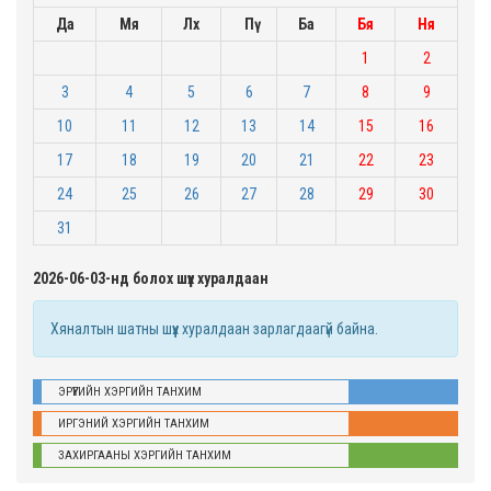
Да
Мя
Лх
Пү
Ба
Бя
Ня
1
2
3
4
5
6
7
8
9
10
11
12
13
14
15
16
17
18
19
20
21
22
23
24
25
26
27
28
29
30
31
2026-06-03-нд болох шүүх хуралдаан
Хяналтын шатны шүүх хуралдаан зарлагдаагүй байна.
ЭРҮҮГИЙН ХЭРГИЙН ТАНХИМ
ИРГЭНИЙ ХЭРГИЙН ТАНХИМ
ЗАХИРГААНЫ ХЭРГИЙН ТАНХИМ