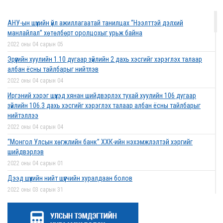
2022 оны 03 сарын 01
АНУ-ын шүүхийн үйл ажиллагаатай танилцах “Нээлттэй дэлхий
Дээд шүүхийн нийт шүүгчийн хуралдаан боллоо
манлайлал” хөтөлбөрт оролцохыг урьж байна
2022 оны 02 сарын 28
2022 оны 04 сарын 05
Эрүүгийн хуулийн 1.10 дугаар зүйлийн 2 дахь хэсгийг хэрэглэх талаар
албан ёсны тайлбарыг нийтлэв
2022 оны 04 сарын 04
Дээд шүүхийн нийт шүүгчийн хуралдаан болно
Иргэний хэрэг шүүхэд хянан шийдвэрлэх тухай хуулийн 106 дугаар
2022 оны 02 сарын 25
зүйлийн 106.3 дахь хэсгийг хэрэглэх талаар албан ёсны тайлбарыг
нийтэллээ
2022 оны 04 сарын 04
“Монголын төр эрх зүй” сэтгүүлд эрдэм
“Монгол Улсын хөгжлийн банк” ХХК-ийн нэхэмжлэлтэй хэргийг
шинжилгээний өгүүлэл хүлээн авч байна
шийдвэрлэв
2022 оны 02 сарын 17
2022 оны 04 сарын 01
Дээд шүүхийн нийт шүүгчийн хуралдаан болов
2022 оны 03 сарын 31
Эрх зүйн туслалцааны асуудлаар мэдээлэл
Нээлттэй ажлын байрны зар
хүргүүллээ
2022 оны 03 сарын 31
2022 оны 02 сарын 17