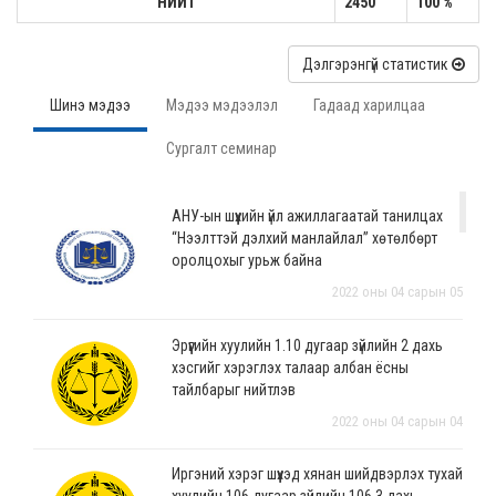
НИЙТ
2450
100 %
Дэлгэрэнгүй статистик
Шинэ мэдээ
Мэдээ мэдээлэл
Гадаад харилцаа
Сургалт семинар
АНУ-ын шүүхийн үйл ажиллагаатай танилцах
“Нээлттэй дэлхий манлайлал” хөтөлбөрт
оролцохыг урьж байна
2022 оны 04 сарын 05
Эрүүгийн хуулийн 1.10 дугаар зүйлийн 2 дахь
хэсгийг хэрэглэх талаар албан ёсны
тайлбарыг нийтлэв
2022 оны 04 сарын 04
Иргэний хэрэг шүүхэд хянан шийдвэрлэх тухай
хуулийн 106 дугаар зүйлийн 106.3 дахь