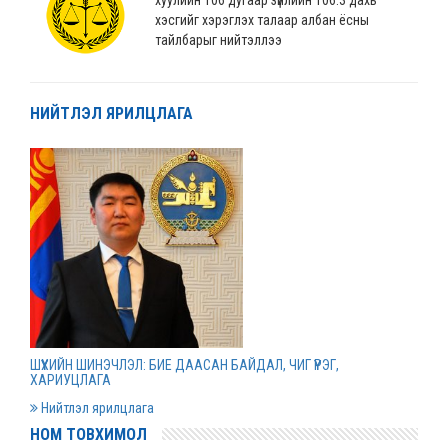
хэсгийг хэрэглэх талаар албан ёсны
тайлбарыг нийтэллээ
2022 оны 04 сарын 04
НИЙТЛЭЛ ЯРИЛЦЛАГА
“Монгол Улсын хөгжлийн банк” ХХК-ийн
нэхэмжлэлтэй хэргийг шийдвэрлэв
2022 оны 04 сарын 01
Дээд шүүхийн нийт шүүгчийн хуралдаан болов
2022 оны 03 сарын 31
Нээлттэй ажлын байрны зар
ШҮҮХИЙН ШИНЭЧЛЭЛ: БИЕ ДААСАН БАЙДАЛ, ЧИГ ҮҮРЭГ,
2022 оны 03 сарын 31
ХАРИУЦЛАГА
Нийтлэл ярилцлага
НОМ ТОВХИМОЛ