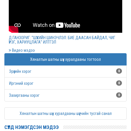
Монгол Улсын дээд шүүхийн нийт шүүгчийн
хуралдаан болов
2022 оны 03 сарын 09
Д.ГАНЗОРИГ: “ШҮҮХИЙН ШИНЭЧЛЭЛ: БИЕ ДААСАН БАЙДАЛ, ЧИГ
ҮҮРЭГ, ХАРИУЦЛАГА” ИЛТГЭЛ
Дээд шүүхийн нийт шүүгчийн хуралдаан болно
Видео мэдээ
2022 оны 03 сарын 07
Хяналтын шатны шүүх хуралдааны тогтоол
Эрүүгийн хэрэг
0
Шүүхийн захиргааны ажилтнуудын дунд
уралдаан зарлалаа
Иргэний хэрэг
0
2022 оны 03 сарын 04
Захиргааны хэрэг
0
“Цэцэнсхолдинг” ХХК, “Цэцэнс майнинг энд
Хяналтын шатны шүүх хуралдааны шүүгчийн тусгай санал
энержи” ХХК, “Бөөрөлжүүтийн тал” ХХК-иудын
нэхэмжлэлтэй хэргийг хянан хэлэлцлээ
СҮҮЛД НЭМЭГДСЭН МЭДЭЭ