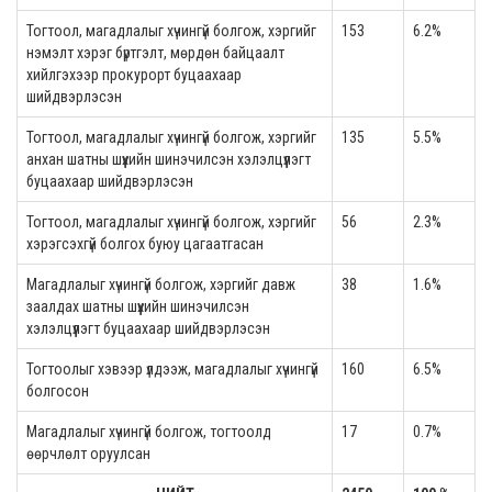
Тогтоол, магадлалыг хүчингүй болгож, хэргийг
153
6.2%
нэмэлт хэрэг бүртгэлт, мөрдөн байцаалт
хийлгэхээр прокурорт буцаахаар
шийдвэрлэсэн
Тогтоол, магадлалыг хүчингүй болгож, хэргийг
135
5.5%
анхан шатны шүүхийн шинэчилсэн хэлэлцүүлэгт
буцаахаар шийдвэрлэсэн
Тогтоол, магадлалыг хүчингүй болгож, хэргийг
56
2.3%
хэрэгсэхгүй болгох буюу цагаатгасан
Магадлалыг хүчингүй болгож, хэргийг давж
38
1.6%
заалдах шатны шүүхийн шинэчилсэн
хэлэлцүүлэгт буцаахаар шийдвэрлэсэн
Тогтоолыг хэвээр үлдээж, магадлалыг хүчингүй
160
6.5%
болгосон
Магадлалыг хүчингүй болгож, тогтоолд
17
0.7%
өөрчлөлт оруулсан