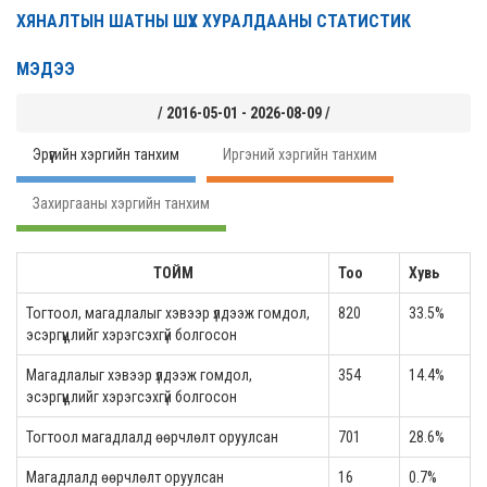
ХЯНАЛТЫН ШАТНЫ ШҮҮХ ХУРАЛДААНЫ СТАТИСТИК
МЭДЭЭ
/ 2016-05-01 - 2026-08-09 /
Эрүүгийн хэргийн танхим
Иргэний хэргийн танхим
Захиргааны хэргийн танхим
ТОЙМ
Тоо
Хувь
Тогтоол, магадлалыг хэвээр үлдээж гомдол,
820
33.5%
эсэргүүцлийг хэрэгсэхгүй болгосон
Магадлалыг хэвээр үлдээж гомдол,
354
14.4%
эсэргүүцлийг хэрэгсэхгүй болгосон
Тогтоол магадлалд өөрчлөлт оруулсан
701
28.6%
Магадлалд өөрчлөлт оруулсан
16
0.7%