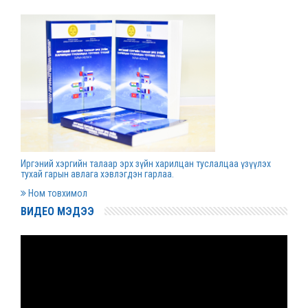
Д.Гүрсоронз нарт холбогдох хэргийг
хяналтын шатны шүүх хуралдаанаар
хэлэлцүүлэхээс татгалзав
2022 оны 03 сарын 30
Дээд шүүхийн нийт шүүгчийн хуралдаан болно
2022 оны 03 сарын 29
Иргэний хэргийн талаар эрх зүйн харилцан туслалцаа үзүүлэх
Сургалтын хөтөлбөрийн хороо хуралдлаа
тухай гарын авлага хэвлэгдэн гарлаа.
2022 оны 03 сарын 17
Ном товхимол
ВИДЕО МЭДЭЭ
Монгол Улсын дээд шүүхийн Тамгын газрын
даргаар С.Заяадэлгэрийг томиллоо
2022 оны 03 сарын 16