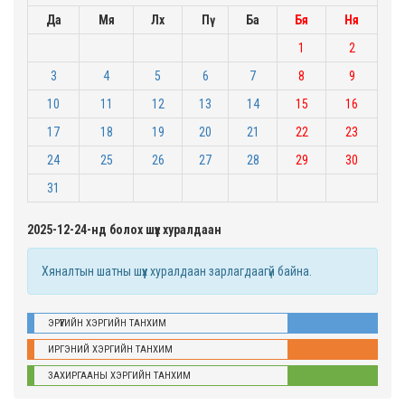
Да
Мя
Лх
Пү
Ба
Бя
Ня
1
2
3
4
5
6
7
8
9
10
11
12
13
14
15
16
17
18
19
20
21
22
23
24
25
26
27
28
29
30
31
2025-12-24-нд болох шүүх хуралдаан
Хяналтын шатны шүүх хуралдаан зарлагдаагүй байна.
ЭРҮҮГИЙН ХЭРГИЙН ТАНХИМ
ИРГЭНИЙ ХЭРГИЙН ТАНХИМ
ЗАХИРГААНЫ ХЭРГИЙН ТАНХИМ