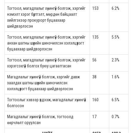
Тогтоол, магадлалыг хүчингүй болгож, хэргийг
153
6.2%
нэмэлт хэрэг бүртгэлт, мөрдөн байцаалт
хийлгэхээр прокурорт буцаахаар
шийдвэрлэсэн
Тогтоол, магадлалыг хүчингүй болгож, хэргийг
135
5.5%
анхан шатны шүүхийн шинэчилсэн хэлэлцүүлэгт
буцаахаар шийдвэрлэсэн
Тогтоол, магадлалыг хүчингүй болгож, хэргийг
56
2.3%
хэрэгсэхгүй болгох буюу цагаатгасан
Магадлалыг хүчингүй болгож, хэргийг давж
38
1.6%
заалдах шатны шүүхийн шинэчилсэн
хэлэлцүүлэгт буцаахаар шийдвэрлэсэн
Тогтоолыг хэвээр үлдээж, магадлалыг хүчингүй
160
6.5%
болгосон
Магадлалыг хүчингүй болгож, тогтоолд
17
0.7%
өөрчлөлт оруулсан