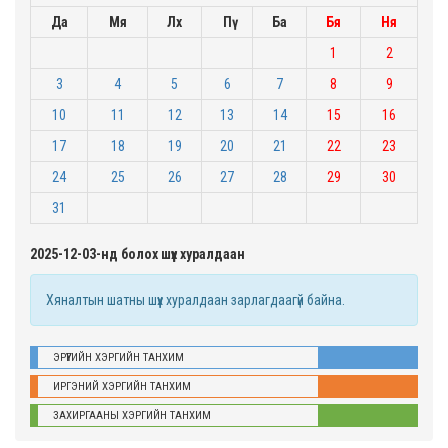
Да
Мя
Лх
Пү
Ба
Бя
Ня
1
2
3
4
5
6
7
8
9
10
11
12
13
14
15
16
17
18
19
20
21
22
23
24
25
26
27
28
29
30
31
2025-12-03-нд болох шүүх хуралдаан
Хяналтын шатны шүүх хуралдаан зарлагдаагүй байна.
ЭРҮҮГИЙН ХЭРГИЙН ТАНХИМ
ИРГЭНИЙ ХЭРГИЙН ТАНХИМ
ЗАХИРГААНЫ ХЭРГИЙН ТАНХИМ