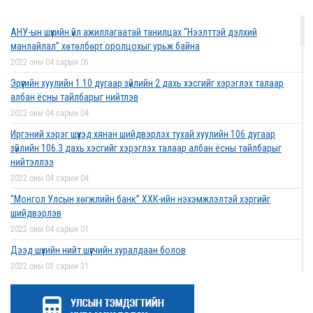
2022 оны 03 сарын 01
АНУ-ын шүүхийн үйл ажиллагаатай танилцах “Нээлттэй дэлхий
Дээд шүүхийн нийт шүүгчийн хуралдаан боллоо
манлайлал” хөтөлбөрт оролцохыг урьж байна
2022 оны 02 сарын 28
2022 оны 04 сарын 05
Эрүүгийн хуулийн 1.10 дугаар зүйлийн 2 дахь хэсгийг хэрэглэх талаар
албан ёсны тайлбарыг нийтлэв
2022 оны 04 сарын 04
Дээд шүүхийн нийт шүүгчийн хуралдаан болно
Иргэний хэрэг шүүхэд хянан шийдвэрлэх тухай хуулийн 106 дугаар
2022 оны 02 сарын 25
зүйлийн 106.3 дахь хэсгийг хэрэглэх талаар албан ёсны тайлбарыг
нийтэллээ
2022 оны 04 сарын 04
“Монголын төр эрх зүй” сэтгүүлд эрдэм
“Монгол Улсын хөгжлийн банк” ХХК-ийн нэхэмжлэлтэй хэргийг
шинжилгээний өгүүлэл хүлээн авч байна
шийдвэрлэв
2022 оны 02 сарын 17
2022 оны 04 сарын 01
Дээд шүүхийн нийт шүүгчийн хуралдаан болов
2022 оны 03 сарын 31
Эрх зүйн туслалцааны асуудлаар мэдээлэл
Нээлттэй ажлын байрны зар
хүргүүллээ
2022 оны 03 сарын 31
2022 оны 02 сарын 17