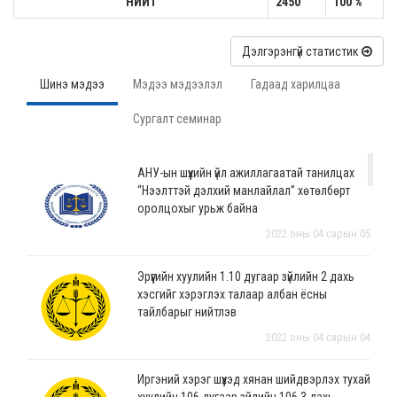
НИЙТ
2450
100 %
Дэлгэрэнгүй статистик
Шинэ мэдээ
Мэдээ мэдээлэл
Гадаад харилцаа
Сургалт семинар
АНУ-ын шүүхийн үйл ажиллагаатай танилцах
“Нээлттэй дэлхий манлайлал” хөтөлбөрт
оролцохыг урьж байна
2022 оны 04 сарын 05
Эрүүгийн хуулийн 1.10 дугаар зүйлийн 2 дахь
хэсгийг хэрэглэх талаар албан ёсны
тайлбарыг нийтлэв
2022 оны 04 сарын 04
Иргэний хэрэг шүүхэд хянан шийдвэрлэх тухай
хуулийн 106 дугаар зүйлийн 106.3 дахь