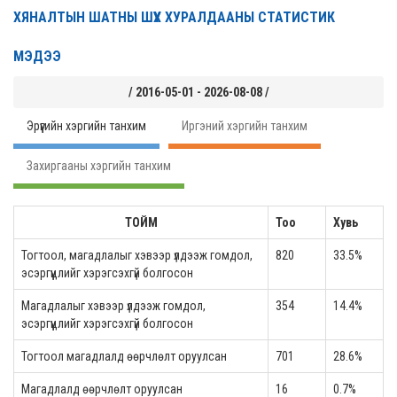
ХЯНАЛТЫН ШАТНЫ ШҮҮХ ХУРАЛДААНЫ СТАТИСТИК
МЭДЭЭ
/ 2016-05-01 - 2026-08-08 /
Эрүүгийн хэргийн танхим
Иргэний хэргийн танхим
Захиргааны хэргийн танхим
ТОЙМ
Тоо
Хувь
Тогтоол, магадлалыг хэвээр үлдээж гомдол,
820
33.5%
эсэргүүцлийг хэрэгсэхгүй болгосон
Магадлалыг хэвээр үлдээж гомдол,
354
14.4%
эсэргүүцлийг хэрэгсэхгүй болгосон
Тогтоол магадлалд өөрчлөлт оруулсан
701
28.6%
Магадлалд өөрчлөлт оруулсан
16
0.7%