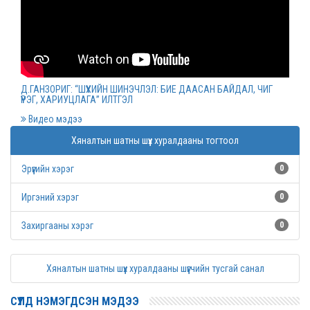
Монгол Улсын дээд шүүхийн нийт шүүгчийн
хуралдаан болов
2022 оны 03 сарын 09
Д.ГАНЗОРИГ: “ШҮҮХИЙН ШИНЭЧЛЭЛ: БИЕ ДААСАН БАЙДАЛ, ЧИГ
ҮҮРЭГ, ХАРИУЦЛАГА” ИЛТГЭЛ
Дээд шүүхийн нийт шүүгчийн хуралдаан болно
Видео мэдээ
2022 оны 03 сарын 07
Хяналтын шатны шүүх хуралдааны тогтоол
Эрүүгийн хэрэг
0
Шүүхийн захиргааны ажилтнуудын дунд
уралдаан зарлалаа
Иргэний хэрэг
0
2022 оны 03 сарын 04
Захиргааны хэрэг
0
“Цэцэнсхолдинг” ХХК, “Цэцэнс майнинг энд
Хяналтын шатны шүүх хуралдааны шүүгчийн тусгай санал
энержи” ХХК, “Бөөрөлжүүтийн тал” ХХК-иудын
нэхэмжлэлтэй хэргийг хянан хэлэлцлээ
СҮҮЛД НЭМЭГДСЭН МЭДЭЭ