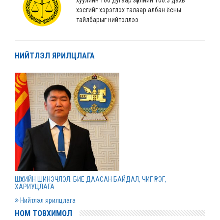
хэсгийг хэрэглэх талаар албан ёсны
тайлбарыг нийтэллээ
2022 оны 04 сарын 04
НИЙТЛЭЛ ЯРИЛЦЛАГА
“Монгол Улсын хөгжлийн банк” ХХК-ийн
нэхэмжлэлтэй хэргийг шийдвэрлэв
2022 оны 04 сарын 01
Дээд шүүхийн нийт шүүгчийн хуралдаан болов
2022 оны 03 сарын 31
Нээлттэй ажлын байрны зар
ШҮҮХИЙН ШИНЭЧЛЭЛ: БИЕ ДААСАН БАЙДАЛ, ЧИГ ҮҮРЭГ,
2022 оны 03 сарын 31
ХАРИУЦЛАГА
Нийтлэл ярилцлага
НОМ ТОВХИМОЛ