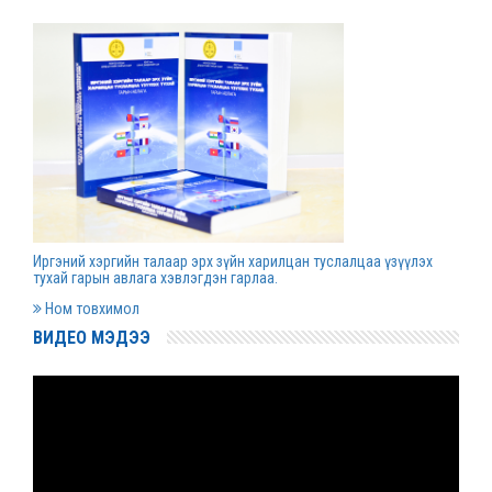
Д.Гүрсоронз нарт холбогдох хэргийг
хяналтын шатны шүүх хуралдаанаар
хэлэлцүүлэхээс татгалзав
2022 оны 03 сарын 30
Дээд шүүхийн нийт шүүгчийн хуралдаан болно
2022 оны 03 сарын 29
Иргэний хэргийн талаар эрх зүйн харилцан туслалцаа үзүүлэх
Сургалтын хөтөлбөрийн хороо хуралдлаа
тухай гарын авлага хэвлэгдэн гарлаа.
2022 оны 03 сарын 17
Ном товхимол
ВИДЕО МЭДЭЭ
Монгол Улсын дээд шүүхийн Тамгын газрын
даргаар С.Заяадэлгэрийг томиллоо
2022 оны 03 сарын 16