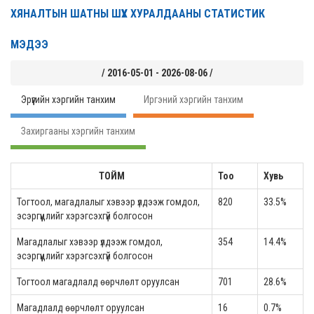
ХЯНАЛТЫН ШАТНЫ ШҮҮХ ХУРАЛДААНЫ СТАТИСТИК
МЭДЭЭ
/ 2016-05-01 - 2026-08-06 /
Эрүүгийн хэргийн танхим
Иргэний хэргийн танхим
Захиргааны хэргийн танхим
ТОЙМ
Тоо
Хувь
Тогтоол, магадлалыг хэвээр үлдээж гомдол,
820
33.5%
эсэргүүцлийг хэрэгсэхгүй болгосон
Магадлалыг хэвээр үлдээж гомдол,
354
14.4%
эсэргүүцлийг хэрэгсэхгүй болгосон
Тогтоол магадлалд өөрчлөлт оруулсан
701
28.6%
Магадлалд өөрчлөлт оруулсан
16
0.7%