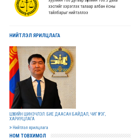
хэсгийг хэрэглэх талаар албан ёсны
тайлбарыг нийтэллээ
2022 оны 04 сарын 04
НИЙТЛЭЛ ЯРИЛЦЛАГА
“Монгол Улсын хөгжлийн банк” ХХК-ийн
нэхэмжлэлтэй хэргийг шийдвэрлэв
2022 оны 04 сарын 01
Дээд шүүхийн нийт шүүгчийн хуралдаан болов
2022 оны 03 сарын 31
Нээлттэй ажлын байрны зар
ШҮҮХИЙН ШИНЭЧЛЭЛ: БИЕ ДААСАН БАЙДАЛ, ЧИГ ҮҮРЭГ,
2022 оны 03 сарын 31
ХАРИУЦЛАГА
Нийтлэл ярилцлага
НОМ ТОВХИМОЛ