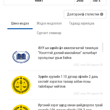
НИЙТ
2450
100 %
Дэлгэрэнгүй статистик
Шинэ мэдээ
Мэдээ мэдээлэл
Гадаад харилцаа
Сургалт семинар
АНУ-ын шүүхийн үйл ажиллагаатай танилцах
“Нээлттэй дэлхий манлайлал” хөтөлбөрт
оролцохыг урьж байна
2022 оны 04 сарын 05
Эрүүгийн хуулийн 1.10 дугаар зүйлийн 2 дахь
хэсгийг хэрэглэх талаар албан ёсны
тайлбарыг нийтлэв
2022 оны 04 сарын 04
Иргэний хэрэг шүүхэд хянан шийдвэрлэх тухай
хуулийн 106 дугаар зүйлийн 106.3 дахь