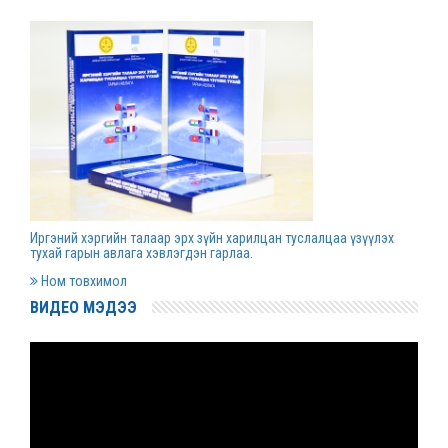
Д.Гүрсоронз нарт холбогдох хэргийг
хяналтын шатны шүүх хуралдаанаар
хэлэлцүүлэхээс татгалзав
2022 оны 03 сарын 30
Дээд шүүхийн нийт шүүгчийн хуралдаан болно
2022 оны 03 сарын 29
Иргэний хэргийн талаар эрх зүйн харилцан туслалцаа үзүүлэх
Сургалтын хөтөлбөрийн хороо хуралдлаа
тухай гарын авлага хэвлэгдэн гарлаа.
2022 оны 03 сарын 17
Ном товхимол
ВИДЕО МЭДЭЭ
Монгол Улсын дээд шүүхийн Тамгын газрын
даргаар С.Заяадэлгэрийг томиллоо
2022 оны 03 сарын 16