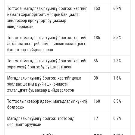
Тогтоол, магадлалыг хүчингүй болгож, хэргийг
153
6.2%
нэмэлт хэрэг бүртгэлт, мөрдөн байцаалт
хийлгэхээр прокурорт буцаахаар
шийдвэрлэсэн
Тогтоол, магадлалыг хүчингүй болгож, хэргийг
135
5.5%
анхан шатны шүүхийн шинэчилсэн хэлэлцүүлэгт
буцаахаар шийдвэрлэсэн
Тогтоол, магадлалыг хүчингүй болгож, хэргийг
56
2.3%
хэрэгсэхгүй болгох буюу цагаатгасан
Магадлалыг хүчингүй болгож, хэргийг давж
38
1.6%
заалдах шатны шүүхийн шинэчилсэн
хэлэлцүүлэгт буцаахаар шийдвэрлэсэн
Тогтоолыг хэвээр үлдээж, магадлалыг хүчингүй
160
6.5%
болгосон
Магадлалыг хүчингүй болгож, тогтоолд
17
0.7%
өөрчлөлт оруулсан