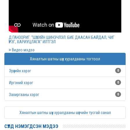
Монгол Улсын дээд шүүхийн нийт шүүгчийн
хуралдаан болов
2022 оны 03 сарын 09
Д.ГАНЗОРИГ: “ШҮҮХИЙН ШИНЭЧЛЭЛ: БИЕ ДААСАН БАЙДАЛ, ЧИГ
ҮҮРЭГ, ХАРИУЦЛАГА” ИЛТГЭЛ
Дээд шүүхийн нийт шүүгчийн хуралдаан болно
Видео мэдээ
2022 оны 03 сарын 07
Хяналтын шатны шүүх хуралдааны тогтоол
Эрүүгийн хэрэг
0
Шүүхийн захиргааны ажилтнуудын дунд
уралдаан зарлалаа
Иргэний хэрэг
0
2022 оны 03 сарын 04
Захиргааны хэрэг
0
“Цэцэнсхолдинг” ХХК, “Цэцэнс майнинг энд
Хяналтын шатны шүүх хуралдааны шүүгчийн тусгай санал
энержи” ХХК, “Бөөрөлжүүтийн тал” ХХК-иудын
нэхэмжлэлтэй хэргийг хянан хэлэлцлээ
СҮҮЛД НЭМЭГДСЭН МЭДЭЭ