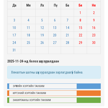
Да
Мя
Лх
Пү
Ба
Бя
Ня
1
2
3
4
5
6
7
8
9
10
11
12
13
14
15
16
17
18
19
20
21
22
23
24
25
26
27
28
29
30
31
2025-11-24-нд болох шүүх хуралдаан
Хяналтын шатны шүүх хуралдаан зарлагдаагүй байна.
ЭРҮҮГИЙН ХЭРГИЙН ТАНХИМ
ИРГЭНИЙ ХЭРГИЙН ТАНХИМ
ЗАХИРГААНЫ ХЭРГИЙН ТАНХИМ