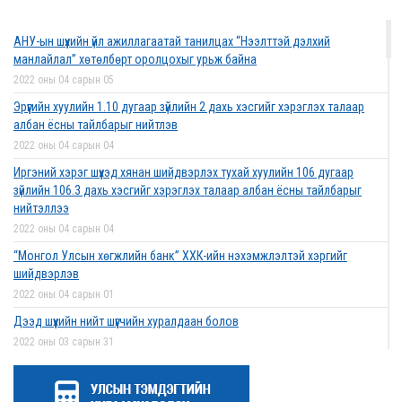
2022 оны 03 сарын 01
АНУ-ын шүүхийн үйл ажиллагаатай танилцах “Нээлттэй дэлхий
Дээд шүүхийн нийт шүүгчийн хуралдаан боллоо
манлайлал” хөтөлбөрт оролцохыг урьж байна
2022 оны 02 сарын 28
2022 оны 04 сарын 05
Эрүүгийн хуулийн 1.10 дугаар зүйлийн 2 дахь хэсгийг хэрэглэх талаар
албан ёсны тайлбарыг нийтлэв
2022 оны 04 сарын 04
Дээд шүүхийн нийт шүүгчийн хуралдаан болно
Иргэний хэрэг шүүхэд хянан шийдвэрлэх тухай хуулийн 106 дугаар
2022 оны 02 сарын 25
зүйлийн 106.3 дахь хэсгийг хэрэглэх талаар албан ёсны тайлбарыг
нийтэллээ
2022 оны 04 сарын 04
“Монголын төр эрх зүй” сэтгүүлд эрдэм
“Монгол Улсын хөгжлийн банк” ХХК-ийн нэхэмжлэлтэй хэргийг
шинжилгээний өгүүлэл хүлээн авч байна
шийдвэрлэв
2022 оны 02 сарын 17
2022 оны 04 сарын 01
Дээд шүүхийн нийт шүүгчийн хуралдаан болов
2022 оны 03 сарын 31
Эрх зүйн туслалцааны асуудлаар мэдээлэл
Нээлттэй ажлын байрны зар
хүргүүллээ
2022 оны 03 сарын 31
2022 оны 02 сарын 17