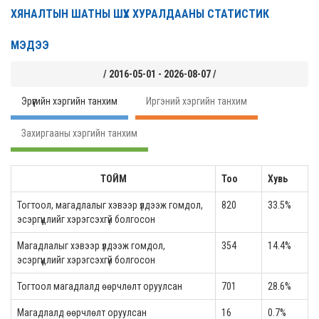
ХЯНАЛТЫН ШАТНЫ ШҮҮХ ХУРАЛДААНЫ СТАТИСТИК
МЭДЭЭ
/ 2016-05-01 - 2026-08-07 /
Эрүүгийн хэргийн танхим
Иргэний хэргийн танхим
Захиргааны хэргийн танхим
ТОЙМ
Тоо
Хувь
Тогтоол, магадлалыг хэвээр үлдээж гомдол,
820
33.5%
эсэргүүцлийг хэрэгсэхгүй болгосон
Магадлалыг хэвээр үлдээж гомдол,
354
14.4%
эсэргүүцлийг хэрэгсэхгүй болгосон
Тогтоол магадлалд өөрчлөлт оруулсан
701
28.6%
Магадлалд өөрчлөлт оруулсан
16
0.7%