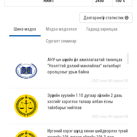
НИЙТ
2450
100 %
Дэлгэрэнгүй статистик
Шинэ мэдээ
Мэдээ мэдээлэл
Гадаад харилцаа
Сургалт семинар
АНУ-ын шүүхийн үйл ажиллагаатай танилцах
“Нээлттэй дэлхий манлайлал” хөтөлбөрт
оролцохыг урьж байна
2022 оны 04 сарын 05
Эрүүгийн хуулийн 1.10 дугаар зүйлийн 2 дахь
хэсгийг хэрэглэх талаар албан ёсны
тайлбарыг нийтлэв
2022 оны 04 сарын 04
Иргэний хэрэг шүүхэд хянан шийдвэрлэх тухай
хуулийн 106 дугаар зүйлийн 106.3 дахь