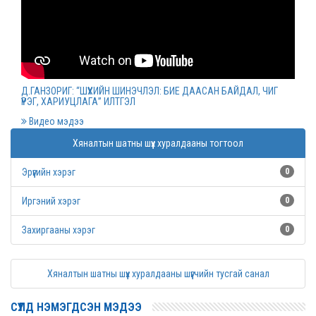
Монгол Улсын дээд шүүхийн нийт шүүгчийн
хуралдаан болов
2022 оны 03 сарын 09
Д.ГАНЗОРИГ: “ШҮҮХИЙН ШИНЭЧЛЭЛ: БИЕ ДААСАН БАЙДАЛ, ЧИГ
ҮҮРЭГ, ХАРИУЦЛАГА” ИЛТГЭЛ
Дээд шүүхийн нийт шүүгчийн хуралдаан болно
Видео мэдээ
2022 оны 03 сарын 07
Хяналтын шатны шүүх хуралдааны тогтоол
Эрүүгийн хэрэг
0
Шүүхийн захиргааны ажилтнуудын дунд
уралдаан зарлалаа
Иргэний хэрэг
0
2022 оны 03 сарын 04
Захиргааны хэрэг
0
“Цэцэнсхолдинг” ХХК, “Цэцэнс майнинг энд
Хяналтын шатны шүүх хуралдааны шүүгчийн тусгай санал
энержи” ХХК, “Бөөрөлжүүтийн тал” ХХК-иудын
нэхэмжлэлтэй хэргийг хянан хэлэлцлээ
СҮҮЛД НЭМЭГДСЭН МЭДЭЭ