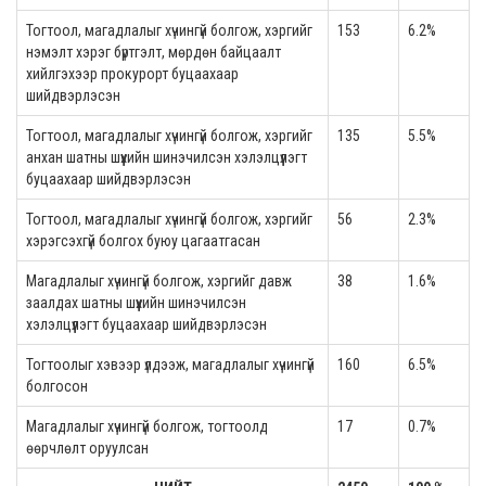
Тогтоол, магадлалыг хүчингүй болгож, хэргийг
153
6.2%
нэмэлт хэрэг бүртгэлт, мөрдөн байцаалт
хийлгэхээр прокурорт буцаахаар
шийдвэрлэсэн
Тогтоол, магадлалыг хүчингүй болгож, хэргийг
135
5.5%
анхан шатны шүүхийн шинэчилсэн хэлэлцүүлэгт
буцаахаар шийдвэрлэсэн
Тогтоол, магадлалыг хүчингүй болгож, хэргийг
56
2.3%
хэрэгсэхгүй болгох буюу цагаатгасан
Магадлалыг хүчингүй болгож, хэргийг давж
38
1.6%
заалдах шатны шүүхийн шинэчилсэн
хэлэлцүүлэгт буцаахаар шийдвэрлэсэн
Тогтоолыг хэвээр үлдээж, магадлалыг хүчингүй
160
6.5%
болгосон
Магадлалыг хүчингүй болгож, тогтоолд
17
0.7%
өөрчлөлт оруулсан