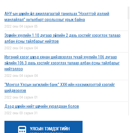
2022 оны 03 сарын 01
АНУ-ын шүүхийн үйл ажиллагаатай танилцах “Нээлттэй дэлхий
Дээд шүүхийн нийт шүүгчийн хуралдаан боллоо
манлайлал” хөтөлбөрт оролцохыг урьж байна
2022 оны 02 сарын 28
2022 оны 04 сарын 05
Эрүүгийн хуулийн 1.10 дугаар зүйлийн 2 дахь хэсгийг хэрэглэх талаар
албан ёсны тайлбарыг нийтлэв
2022 оны 04 сарын 04
Дээд шүүхийн нийт шүүгчийн хуралдаан болно
Иргэний хэрэг шүүхэд хянан шийдвэрлэх тухай хуулийн 106 дугаар
2022 оны 02 сарын 25
зүйлийн 106.3 дахь хэсгийг хэрэглэх талаар албан ёсны тайлбарыг
нийтэллээ
2022 оны 04 сарын 04
“Монголын төр эрх зүй” сэтгүүлд эрдэм
“Монгол Улсын хөгжлийн банк” ХХК-ийн нэхэмжлэлтэй хэргийг
шинжилгээний өгүүлэл хүлээн авч байна
шийдвэрлэв
2022 оны 02 сарын 17
2022 оны 04 сарын 01
Дээд шүүхийн нийт шүүгчийн хуралдаан болов
2022 оны 03 сарын 31
Эрх зүйн туслалцааны асуудлаар мэдээлэл
Нээлттэй ажлын байрны зар
хүргүүллээ
2022 оны 03 сарын 31
2022 оны 02 сарын 17