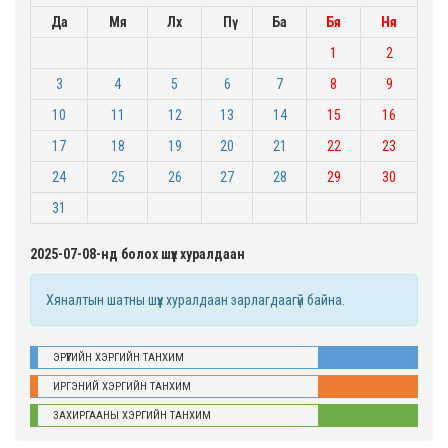
Да
Мя
Лх
Пү
Ба
Бя
Ня
1
2
3
4
5
6
7
8
9
10
11
12
13
14
15
16
17
18
19
20
21
22
23
24
25
26
27
28
29
30
31
2025-07-08-нд болох шүүх хуралдаан
Хяналтын шатны шүүх хуралдаан зарлагдаагүй байна.
ЭРҮҮГИЙН ХЭРГИЙН ТАНХИМ
ИРГЭНИЙ ХЭРГИЙН ТАНХИМ
ЗАХИРГААНЫ ХЭРГИЙН ТАНХИМ