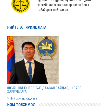
хэсгийг хэрэглэх талаар албан ёсны
тайлбарыг нийтэллээ
2022 оны 04 сарын 04
НИЙТЛЭЛ ЯРИЛЦЛАГА
“Монгол Улсын хөгжлийн банк” ХХК-ийн
нэхэмжлэлтэй хэргийг шийдвэрлэв
2022 оны 04 сарын 01
Дээд шүүхийн нийт шүүгчийн хуралдаан болов
2022 оны 03 сарын 31
Нээлттэй ажлын байрны зар
ШҮҮХИЙН ШИНЭЧЛЭЛ: БИЕ ДААСАН БАЙДАЛ, ЧИГ ҮҮРЭГ,
2022 оны 03 сарын 31
ХАРИУЦЛАГА
Нийтлэл ярилцлага
НОМ ТОВХИМОЛ