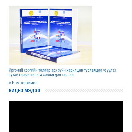
Д.Гүрсоронз нарт холбогдох хэргийг
хяналтын шатны шүүх хуралдаанаар
хэлэлцүүлэхээс татгалзав
2022 оны 03 сарын 30
Дээд шүүхийн нийт шүүгчийн хуралдаан болно
2022 оны 03 сарын 29
Иргэний хэргийн талаар эрх зүйн харилцан туслалцаа үзүүлэх
Сургалтын хөтөлбөрийн хороо хуралдлаа
тухай гарын авлага хэвлэгдэн гарлаа.
2022 оны 03 сарын 17
Ном товхимол
ВИДЕО МЭДЭЭ
Монгол Улсын дээд шүүхийн Тамгын газрын
даргаар С.Заяадэлгэрийг томиллоо
2022 оны 03 сарын 16