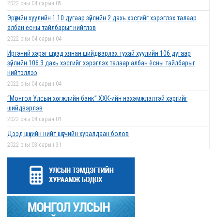
2022 оны 04 сарын 05
Эрүүгийн хуулийн 1.10 дугаар зүйлийн 2 дахь хэсгийг хэрэглэх талаар
албан ёсны тайлбарыг нийтлэв
2022 оны 04 сарын 04
Иргэний хэрэг шүүхэд хянан шийдвэрлэх тухай хуулийн 106 дугаар
зүйлийн 106.3 дахь хэсгийг хэрэглэх талаар албан ёсны тайлбарыг
нийтэллээ
2022 оны 04 сарын 04
“Монгол Улсын хөгжлийн банк” ХХК-ийн нэхэмжлэлтэй хэргийг
шийдвэрлэв
2022 оны 04 сарын 01
Дээд шүүхийн нийт шүүгчийн хуралдаан болов
2022 оны 03 сарын 31
Нээлттэй ажлын байрны зар
2022 оны 03 сарын 31
Д.Гүрсоронз нарт холбогдох хэргийг хяналтын шатны шүүх хуралдаанаар
хэлэлцүүлэхээс татгалзав
2022 оны 03 сарын 30