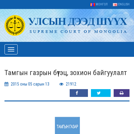
МОНГОЛ
ENGLISH
Toggle
navigation
Тамгын газрын бүтэц, зохион байгуулалт
2015 оны 05 сарын 13
21912