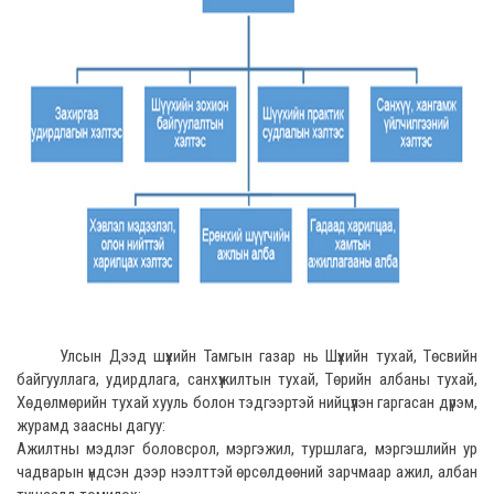
Улсын Дээд шүүхийн Тамгын газар нь Шүүхийн тухай, Төсвийн
байгууллага, удирдлага, санхүүжилтын тухай, Төрийн албаны тухай,
Хөдөлмөрийн тухай хууль болон тэдгээртэй нийцүүлэн гаргасан дүрэм,
журамд заасны дагуу:
Ажилтны мэдлэг боловсрол, мэргэжил, туршлага, мэргэшлийн ур
чадварын үндсэн дээр нээлттэй өрсөлдөөний зарчмаар ажил, албан