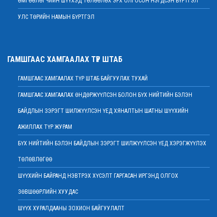
ӨМГӨӨЛӨГЧИЙН ШҮҮХЭД ТӨЛӨӨЛӨХ ЭРХ ОЛГОСОН НЭГДСЭН БҮРТГЭЛ
2022 оны 02 сарын 01
УЛС ТӨРИЙН НАМЫН БҮРТГЭЛ
Дээд шүүхийн Тамгын газрын ажилтнуудын 82 хувь нь ХАСХОМ мэдүүлээд
байна
2022 оны 02 сарын 01
Нийт шүүгчийн хуралдаан хойшлогдлоо
ГАМШГААС ХАМГААЛАХ ТҮР ШТАБ
2022 оны 01 сарын 21
ГАМШГААС ХАМГААЛАХ ТҮР ШТАБ БАЙГУУЛАХ ТУХАЙ
МЭДЭГДЭЛ
2022 оны 01 сарын 20
ГАМШГААС ХАМГААЛАХ ӨНДӨРЖҮҮЛСЭН БОЛОН БҮХ НИЙТИЙН БЭЛЭН
Ерөнхий шүүгч Д.Ганзориг Европын Холбооноос Монгол Улсад суугаа
БАЙДЛЫН ЗЭРЭГТ ШИЛЖҮҮЛСЭН ҮЕД ХЯНАЛТЫН ШАТНЫ ШҮҮХИЙН
Элчин сайдтай хамтын ажиллагааны талаар санал солилцов
2022 оны 01 сарын 19
АЖИЛЛАХ ТҮР ЖУРАМ
Үндсэн хуулийн цэцийн гишүүнд нэр дэвшигчийн материал хүлээн авах
БҮХ НИЙТИЙН БЭЛЭН БАЙДЛЫН ЗЭРЭГТ ШИЛЖҮҮЛСЭН ҮЕД ХЭРЭГЖҮҮЛЭХ
тухай
ТӨЛӨВЛӨГӨӨ
2022 оны 01 сарын 19
Улсын дээд шүүхийн дэргэдэх Шүүхийн сургалт, судалгаа, мэдээллийн
ШҮҮХИЙН БАЙРАНД НЭВТРЭХ ХҮСЭЛТ ГАРГАСАН ИРГЭНД ОЛГОХ
хүрээлэн нээлттэй ажлын байр зарлалаа
ЗӨВШӨӨРЛИЙН ХУУДАС
2022 оны 01 сарын 18
ШҮҮХ ХУРАЛДААНЫ ЗОХИОН БАЙГУУЛАЛТ
Дээд шүүхийн нийт шүүгчийн хуралдаан болно