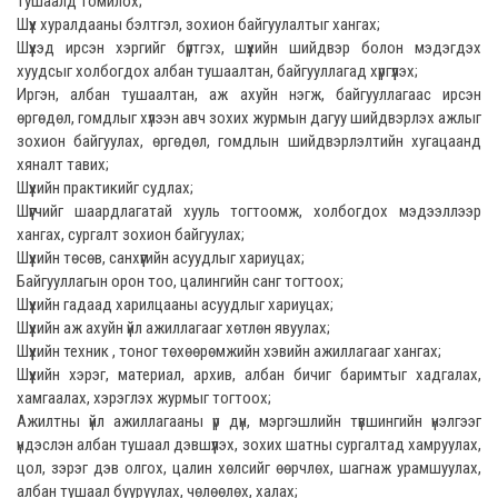
тушаалд томилох;
Шүүх хуралдааны бэлтгэл, зохион байгуулалтыг хангах;
Шүүхэд ирсэн хэргийг бүртгэх, шүүхийн шийдвэр болон мэдэгдэх
хуудсыг холбогдох албан тушаалтан, байгууллагад хүргүүлэх;
Иргэн, албан тушаалтан, аж ахуйн нэгж, байгууллагаас ирсэн
өргөдөл, гомдлыг хүлээн авч зохих журмын дагуу шийдвэрлэх ажлыг
зохион байгуулах, өргөдөл, гомдлын шийдвэрлэлтийн хугацаанд
хяналт тавих;
Шүүхийн практикийг судлах;
Шүүгчийг шаардлагатай хууль тогтоомж, холбогдох мэдээллээр
хангах, сургалт зохион байгуулах;
Шүүхийн төсөв, санхүүгийн асуудлыг хариуцах;
Байгууллагын орон тоо, цалингийн санг тогтоох;
Шүүхийн гадаад харилцааны асуудлыг хариуцах;
Шүүхийн аж ахуйн үйл ажиллагааг хөтлөн явуулах;
Шүүхийн техник , тоног төхөөрөмжийн хэвийн ажиллагааг хангах;
Шүүхийн хэрэг, материал, архив, албан бичиг баримтыг хадгалах,
хамгаалах, хэрэглэх журмыг тогтоох;
Ажилтны үйл ажиллагааны үр дүн, мэргэшлийн түвшингийн үнэлгээг
үндэслэн албан тушаал дэвшүүлэх, зохих шатны сургалтад хамруулах,
цол, зэрэг дэв олгох, цалин хөлсийг өөрчлөх, шагнаж урамшуулах,
албан тушаал бууруулах, чөлөөлөх, халах;