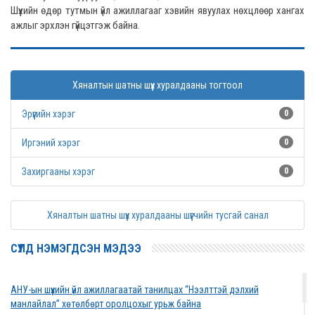
Шүүхийн өдөр тутмын үйл ажиллагааг хэвийн явуулах нөхцлөөр хангах
ажлыг эрхлэн гүйцэтгэж байна.
Хяналтын шатны шүүх хуралдааны тогтоол
Эрүүгийн хэрэг
0
Иргэний хэрэг
0
Захиргааны хэрэг
0
Хяналтын шатны шүүх хуралдааны шүүгчийн тусгай санал
СҮҮЛД НЭМЭГДСЭН МЭДЭЭ
АНУ-ын шүүхийн үйл ажиллагаатай танилцах “Нээлттэй дэлхий
манлайлал” хөтөлбөрт оролцохыг урьж байна