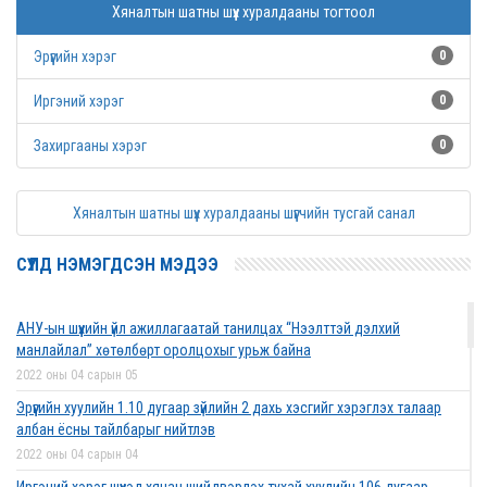
Хяналтын шатны шүүх хуралдааны тогтоол
Эрүүгийн хэрэг
0
Иргэний хэрэг
0
Захиргааны хэрэг
0
Хяналтын шатны шүүх хуралдааны шүүгчийн тусгай санал
СҮҮЛД НЭМЭГДСЭН МЭДЭЭ
АНУ-ын шүүхийн үйл ажиллагаатай танилцах “Нээлттэй дэлхий
манлайлал” хөтөлбөрт оролцохыг урьж байна
2022 оны 04 сарын 05
Эрүүгийн хуулийн 1.10 дугаар зүйлийн 2 дахь хэсгийг хэрэглэх талаар
албан ёсны тайлбарыг нийтлэв
2022 оны 04 сарын 04