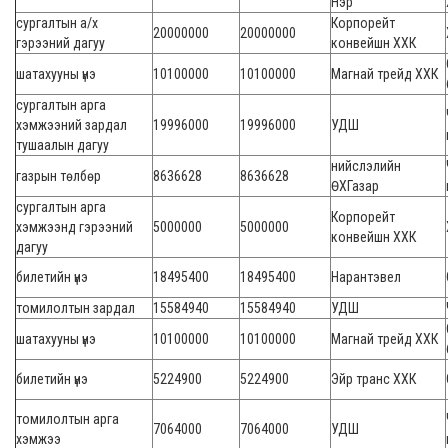
Нэр
сургалтын а/х
Корпорейт
20000000
20000000
гэрээний дагуу
конвейшн ХХК
шатахууны үнэ
10100000
10100000
Магнай трейд ХХК
сургалтын арга
хэмжээний зардал
19996000
19996000
УДШ
тушаалын дагуу
нийслэлийн
газрын төлбөр
8636628
8636628
ӨХГазар
сургалтын арга
Корпорейт
хэмжээнд гэрээний
5000000
5000000
конвейшн ХХК
дагуу
билетийн үнэ
18495400
18495400
Нарантэвел
томилолтын зардал
15584940
15584940
УДШ
шатахууны үнэ
10100000
10100000
Магнай трейд ХХК
билетийн үнэ
5224900
5224900
Эйр транс ХХК
томилолтын арга
7064000
7064000
УДШ
хэмжээ