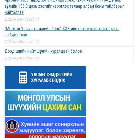
Иргэний хэрэг шүүхэд хянан шийдвэрлэх тухай хуулийн 106 дугаар
зүйлийн 106.3 дахь хэсгийг хэрэглэх талаар албан ёсны тайлбарыг
нийтэллээ
2022 оны 04 сарын 04
“Монгол Улсын хөгжлийн банк” ХХК-ийн нэхэмжлэлтэй хэргийг
шийдвэрлэв
2022 оны 04 сарын 01
Дээд шүүхийн нийт шүүгчийн хуралдаан болов
2022 оны 03 сарын 31
Нээлттэй ажлын байрны зар
2022 оны 03 сарын 31
Д.Гүрсоронз нарт холбогдох хэргийг хяналтын шатны шүүх хуралдаанаар
хэлэлцүүлэхээс татгалзав
2022 оны 03 сарын 30
Дээд шүүхийн нийт шүүгчийн хуралдаан болно
2022 оны 03 сарын 29
Сургалтын хөтөлбөрийн хороо хуралдлаа
2022 оны 03 сарын 17