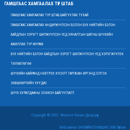
Нийт шүүгчийн хуралдаан хойшлогдлоо
ГАМШГААС ХАМГААЛАХ ТҮР ШТАБ
2022 оны 01 сарын 21
ГАМШГААС ХАМГААЛАХ ТҮР ШТАБ БАЙГУУЛАХ ТУХАЙ
МЭДЭГДЭЛ
2022 оны 01 сарын 20
ГАМШГААС ХАМГААЛАХ ӨНДӨРЖҮҮЛСЭН БОЛОН БҮХ НИЙТИЙН БЭЛЭН
Ерөнхий шүүгч Д.Ганзориг Европын Холбооноос Монгол Улсад суугаа
БАЙДЛЫН ЗЭРЭГТ ШИЛЖҮҮЛСЭН ҮЕД ХЯНАЛТЫН ШАТНЫ ШҮҮХИЙН
Элчин сайдтай хамтын ажиллагааны талаар санал солилцов
2022 оны 01 сарын 19
АЖИЛЛАХ ТҮР ЖУРАМ
Үндсэн хуулийн цэцийн гишүүнд нэр дэвшигчийн материал хүлээн авах
БҮХ НИЙТИЙН БЭЛЭН БАЙДЛЫН ЗЭРЭГТ ШИЛЖҮҮЛСЭН ҮЕД ХЭРЭГЖҮҮЛЭХ
тухай
ТӨЛӨВЛӨГӨӨ
2022 оны 01 сарын 19
Улсын дээд шүүхийн дэргэдэх Шүүхийн сургалт, судалгаа, мэдээллийн
ШҮҮХИЙН БАЙРАНД НЭВТРЭХ ХҮСЭЛТ ГАРГАСАН ИРГЭНД ОЛГОХ
хүрээлэн нээлттэй ажлын байр зарлалаа
ЗӨВШӨӨРЛИЙН ХУУДАС
2022 оны 01 сарын 18
ШҮҮХ ХУРАЛДААНЫ ЗОХИОН БАЙГУУЛАЛТ
Дээд шүүхийн нийт шүүгчийн хуралдаан болно
2022 оны 01 сарын 18
Шударга өрсөлдөөн, хэрэглэгчийн төлөө газрын байцаагч нарт
Copyright © 2015 . Монгол Улсын Дээд шүүх
холбогдох хэргийг хянан хэлэлцлээ
2022 оны 01 сарын 17
Вэб сайтыг
ОНЛАЙНСОЛЮШНС ХХК
бүтээв