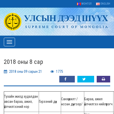
МОНГОЛ
ENGLISH
Toggle
navigation
2018 оны 8 сар
2018 оны 09 сарын 21
1775
Тухайн жилд худалдан
Санхүүжилт /
Бараа, ажил
авсан бараа, ажил,
Гэрээний дүн
өссөн дүнгээр/
үйлчилгээ нийлүүлэгч
үйлчилгээний нэр