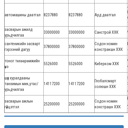
автомашины даатгал
8237880
8237880
Ард даатгал
засварын ажилд
33000000
33000000
Санстрой ХХК
урьдчилгаа
сантеникийн засварт
Содон номин
37800000
37800000
гэрээний дагуу
констракшн ХХК
тоног төхөөрөмжийн
5526000
5526000
Киберком ХХК
үнэ
шүүх хуралдааны
Глобалсмарт
танхимын мик,утас/
14117200
14117200
солюшн ХХК
урьдчилгаа
засварын ажлын
Содон номин
25200000
25200000
гүйцэтгэл
констрашн ХХК