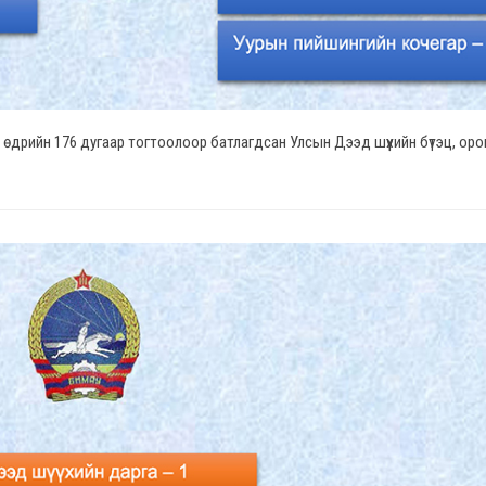
өдрийн 176 дугаар тогтоолоор батлагдсан Улсын Дээд шүүхийн бүтэц, оро