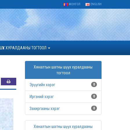
МОНГОЛ
ENGLISH
ШҮҮХ ХУРАЛДААНЫ ТОГТООЛ
Хяналтын шатны шүүх хуралдааны
тогтоол
Эрүүгийн хэрэг
0
Иргэний хэрэг
0
Захиргааны хэрэг
0
Хяналтын шатны шүүх хуралдааны