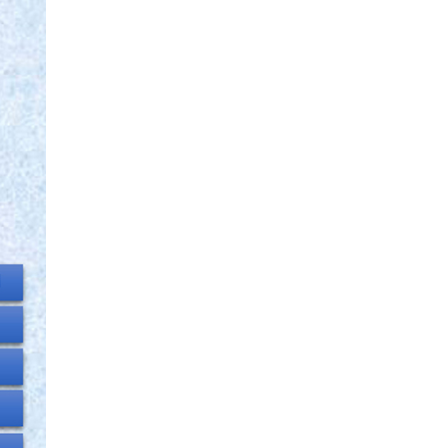
сургалт, судалгаа, мэдээллийн хүрээлэн
нээлттэй ажлын байр зарлалаа
2022 оны 01 сарын 18
Дээд шүүхийн нийт шүүгчийн хуралдаан
болно
2022 оны 01 сарын 18
Шударга өрсөлдөөн, хэрэглэгчийн төлөө
газрын байцаагч нарт холбогдох хэргийг
хянан хэлэлцлээ
2022 оны 01 сарын 17
Ж.Тэгшдэлгэр “Хөдөлмөрийн гавьяаны
улаан тугийн одон”, Д.Оюунчимэг “Алтан
гадас”, И.Сэлэнгэ “Хөдөлмөрийн хүндэт
медаль” хүртэв
2022 оны 01 сарын 17
Б.Баасанцогтын гомдолтой маргааныг
хянан хэлэлцэв
2022 оны 01 сарын 17
Эрүүгийн хэргийн шүүхийн шүүгчдийн