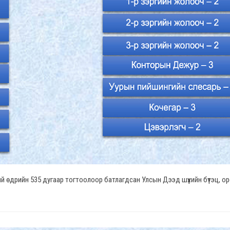
й өдрийн 535 дугаар тогтоолоор батлагдсан Улсын Дээд шүүхийн бүтэц, о