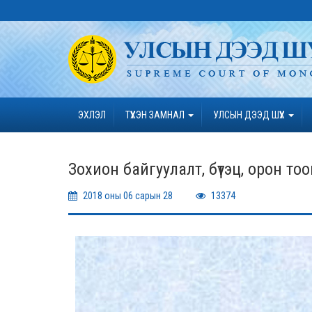
ЭХЛЭЛ
ТҮҮХЭН ЗАМНАЛ
УЛСЫН ДЭЭД ШҮҮХ
Зохион байгуулалт, бүтэц, орон тоон
2018 оны 06 сарын 28
13374