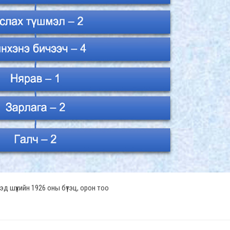
д шүүхийн 1926 оны бүтэц, орон тоо