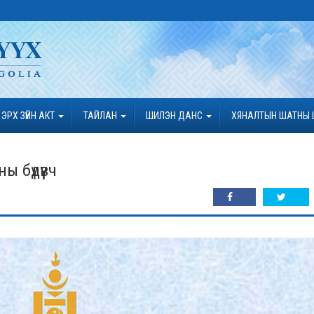
ЭРХ ЗҮЙН АКТ
ТАЙЛАН
ШИЛЭН ДАНС
ХЯНАЛТЫН ШАТНЫ 
ы бүдүүвч