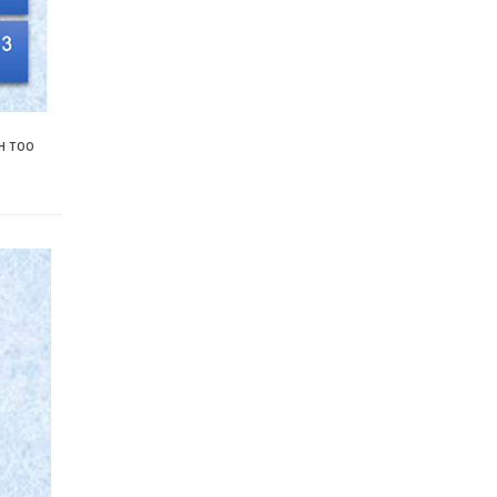
МЭНДЧИЛГЭЭ
2022 оны 02 сарын 01
Дээд шүүхийн Тамгын газрын ажилтнуудын
82 хувь нь ХАСХОМ мэдүүлээд байна
2022 оны 02 сарын 01
н тоо
Нийт шүүгчийн хуралдаан хойшлогдлоо
2022 оны 01 сарын 21
МЭДЭГДЭЛ
2022 оны 01 сарын 20
Ерөнхий шүүгч Д.Ганзориг Европын
Холбооноос Монгол Улсад суугаа Элчин
сайдтай хамтын ажиллагааны талаар санал
солилцов
2022 оны 01 сарын 19
Үндсэн хуулийн цэцийн гишүүнд нэр
дэвшигчийн материал хүлээн авах тухай
2022 оны 01 сарын 19
Улсын дээд шүүхийн дэргэдэх Шүүхийн