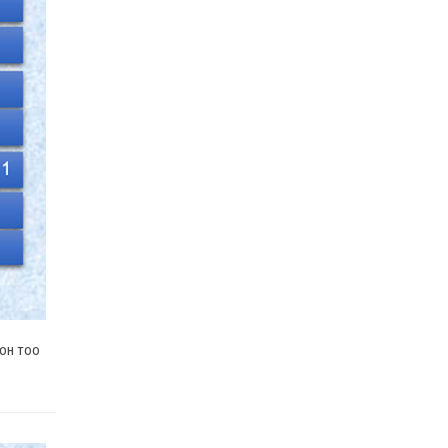
сургалт зохион байгуулагдана
2022 оны 01 сарын 11
Нийт шүүгчийн хуралдааныг хойшлуулав
2022 оны 01 сарын 11
Дээд шүүхийн нийт шүүгчийн хуралдаан
болно
2022 оны 01 сарын 10
Шүүхийн сургалт, судалгаа, мэдээллийн
хүрээлэнгийн Захиргааны ажилтан,
Судлаачийн ажлын байранд материалаа
ирүүлэхийг урьж байна
2022 оны 01 сарын 07
Шүүхийн сургалт, судалгаа, мэдээллийн
хүрээлэнгийн Мэдээллийн төвийн дарга,
Секторын эрхлэгчдийн ажлын байранд
рон тоо
материалаа ирүүлэхийг урьж байна
2022 оны 01 сарын 07
МЭНДЧИЛГЭЭ
2021 оны 12 сарын 31