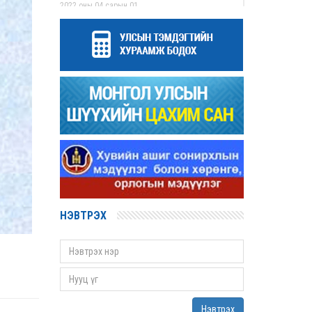
2022 оны 04 сарын 01
Дээд шүүхийн нийт шүүгчийн хуралдаан
болов
2022 оны 03 сарын 31
Нээлттэй ажлын байрны зар
2022 оны 03 сарын 31
Д.Гүрсоронз нарт холбогдох хэргийг
хяналтын шатны шүүх хуралдаанаар
хэлэлцүүлэхээс татгалзав
2022 оны 03 сарын 30
Дээд шүүхийн нийт шүүгчийн хуралдаан
болно
2022 оны 03 сарын 29
НЭВТРЭХ
Сургалтын хөтөлбөрийн хороо хуралдлаа
2022 оны 03 сарын 17
Монгол Улсын дээд шүүхийн Тамгын газрын
даргаар С.Заяадэлгэрийг томиллоо
2022 оны 03 сарын 16
Нэвтрэх