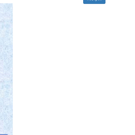
Монгол Улсын дээд шүүхийн нийт шүүгчийн
хуралдаан болов
2022 оны 03 сарын 09
Дээд шүүхийн нийт шүүгчийн хуралдаан
болно
2022 оны 03 сарын 07
Шүүхийн захиргааны ажилтнуудын дунд
уралдаан зарлалаа
2022 оны 03 сарын 04
“Цэцэнсхолдинг” ХХК, “Цэцэнс майнинг энд
энержи” ХХК, “Бөөрөлжүүтийн тал” ХХК-
иудын нэхэмжлэлтэй хэргийг хянан
хэлэлцлээ
2022 оны 03 сарын 01
Дээд шүүхийн нийт шүүгчийн хуралдаан
боллоо
2022 оны 02 сарын 28
Дээд шүүхийн нийт шүүгчийн хуралдаан
болно