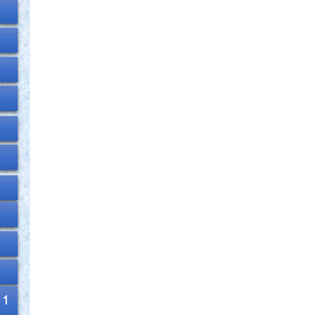
2022 оны 02 сарын 25
“Монголын төр эрх зүй” сэтгүүлд эрдэм
шинжилгээний өгүүлэл хүлээн авч байна
2022 оны 02 сарын 17
Эрх зүйн туслалцааны асуудлаар мэдээлэл
хүргүүллээ
2022 оны 02 сарын 17
Хяналтын шатны шүүх хуралдаанд зайнаас
оролцох боломжтой
2022 оны 02 сарын 15
Дээд шүүхийн нийт шүүгчийн хуралдаан
болов
2022 оны 02 сарын 09
Үндсэн хуулийн цэцийн гишүүнд нэр
дэвшүүлэх ажиллагааг түдгэлзүүлэв
2022 оны 02 сарын 09
Дээд шүүхийн нийт шүүгчийн хуралдаан
болно
2022 оны 02 сарын 07