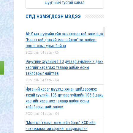
шүүгчийн тусгай санал
СҮҮЛД НЭМЭГДСЭН МЭДЭЭ
АНУ-ын шүүхийн үйл ажиллагаатай танилцах
“Нээлттэй дэлхий манлайлал” хөтөлбөрт
оролцохыг урьж байна
2022 оны 04 сарын 05
Эрүүгийн хуулийн 1.10 дугаар зүйлийн 2 дахь
хэсгийг хэрэглэх талаар албан ёсны
тайлбарыг нийтлэв
2022 оны 04 сарын 04
Иргэний хэрэг шүүхэд хянан шийдвэрлэх
тухай хуулийн 106 дугаар зүйлийн 106.3 дахь
хэсгийг хэрэглэх талаар албан ёсны
тайлбарыг нийтэллээ
2022 оны 04 сарын 04
“Монгол Улсын хөгжлийн банк” ХХК-ийн
нэхэмжлэлтэй хэргийг шийдвэрлэв