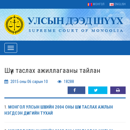
МОНГОЛ
ENGLISH
Toggle
navigation
Шүүн таслах ажиллагааны тайлан
2015 оны 06 сарын 10
18288
1.
МОНГОЛ УЛСЫН ШҮҮХИЙН 2004 ОНЫ
ШҮҮН ТАСЛАХ АЖЛЫН
НЭГДСЭН ДҮНГИЙН ТУХАЙ