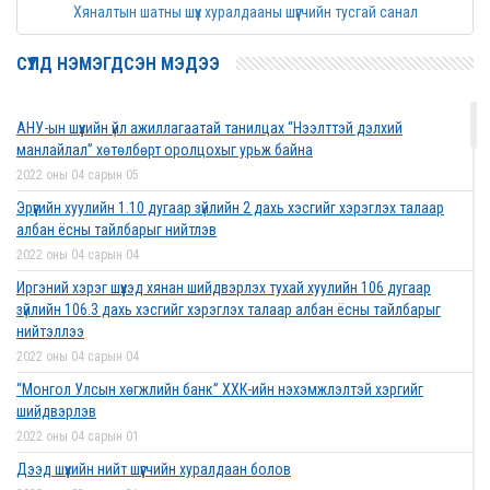
Хяналтын шатны шүүх хуралдааны шүүгчийн тусгай санал
СҮҮЛД НЭМЭГДСЭН МЭДЭЭ
АНУ-ын шүүхийн үйл ажиллагаатай танилцах “Нээлттэй дэлхий
манлайлал” хөтөлбөрт оролцохыг урьж байна
2022 оны 04 сарын 05
Эрүүгийн хуулийн 1.10 дугаар зүйлийн 2 дахь хэсгийг хэрэглэх талаар
албан ёсны тайлбарыг нийтлэв
2022 оны 04 сарын 04
Иргэний хэрэг шүүхэд хянан шийдвэрлэх тухай хуулийн 106 дугаар
зүйлийн 106.3 дахь хэсгийг хэрэглэх талаар албан ёсны тайлбарыг
нийтэллээ
2022 оны 04 сарын 04
“Монгол Улсын хөгжлийн банк” ХХК-ийн нэхэмжлэлтэй хэргийг
шийдвэрлэв
2022 оны 04 сарын 01
Дээд шүүхийн нийт шүүгчийн хуралдаан болов