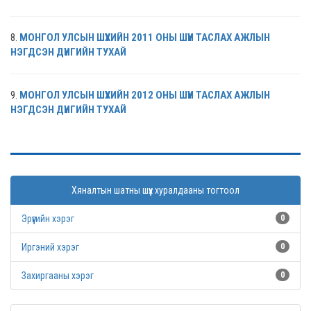
8.
МОНГОЛ УЛСЫН ШҮҮХИЙН 2011 ОНЫ
ШҮҮН ТАСЛАХ АЖЛЫН
НЭГДСЭН ДҮНГИЙН ТУХАЙ
9.
МОНГОЛ УЛСЫН ШҮҮХИЙН 2012 ОНЫ
ШҮҮН ТАСЛАХ АЖЛЫН
НЭГДСЭН ДҮНГИЙН ТУХАЙ
Хяналтын шатны шүүх хуралдааны тогтоол
Эрүүгийн хэрэг
0
Иргэний хэрэг
0
Захиргааны хэрэг
0