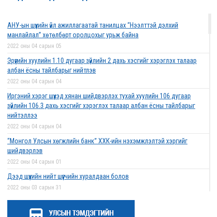
АНУ-ын шүүхийн үйл ажиллагаатай танилцах “Нээлттэй дэлхий
манлайлал” хөтөлбөрт оролцохыг урьж байна
2022 оны 04 сарын 05
Эрүүгийн хуулийн 1.10 дугаар зүйлийн 2 дахь хэсгийг хэрэглэх талаар
албан ёсны тайлбарыг нийтлэв
2022 оны 04 сарын 04
Иргэний хэрэг шүүхэд хянан шийдвэрлэх тухай хуулийн 106 дугаар
зүйлийн 106.3 дахь хэсгийг хэрэглэх талаар албан ёсны тайлбарыг
нийтэллээ
2022 оны 04 сарын 04
“Монгол Улсын хөгжлийн банк” ХХК-ийн нэхэмжлэлтэй хэргийг
шийдвэрлэв
2022 оны 04 сарын 01
Дээд шүүхийн нийт шүүгчийн хуралдаан болов
2022 оны 03 сарын 31
Нээлттэй ажлын байрны зар
2022 оны 03 сарын 31