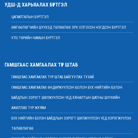
УДШ-Д ХАРЬЯАЛАХ БҮРТГЭЛ
Дээд шүүхийн нийт шүүгчийн хуралдаан болно
2022 оны 02 сарын 07
ЦАГААТГАЛЫН БҮРТГЭЛ
МЭНДЧИЛГЭЭ
ӨМГӨӨЛӨГЧИЙН ШҮҮХЭД ТӨЛӨӨЛӨХ ЭРХ ОЛГОСОН НЭГДСЭН БҮРТГЭЛ
2022 оны 02 сарын 01
УЛС ТӨРИЙН НАМЫН БҮРТГЭЛ
Дээд шүүхийн Тамгын газрын ажилтнуудын 82 хувь нь ХАСХОМ мэдүүлээд
байна
2022 оны 02 сарын 01
Нийт шүүгчийн хуралдаан хойшлогдлоо
ГАМШГААС ХАМГААЛАХ ТҮР ШТАБ
2022 оны 01 сарын 21
ГАМШГААС ХАМГААЛАХ ТҮР ШТАБ БАЙГУУЛАХ ТУХАЙ
МЭДЭГДЭЛ
2022 оны 01 сарын 20
ГАМШГААС ХАМГААЛАХ ӨНДӨРЖҮҮЛСЭН БОЛОН БҮХ НИЙТИЙН БЭЛЭН
Ерөнхий шүүгч Д.Ганзориг Европын Холбооноос Монгол Улсад суугаа
БАЙДЛЫН ЗЭРЭГТ ШИЛЖҮҮЛСЭН ҮЕД ХЯНАЛТЫН ШАТНЫ ШҮҮХИЙН
Элчин сайдтай хамтын ажиллагааны талаар санал солилцов
2022 оны 01 сарын 19
АЖИЛЛАХ ТҮР ЖУРАМ
Үндсэн хуулийн цэцийн гишүүнд нэр дэвшигчийн материал хүлээн авах
БҮХ НИЙТИЙН БЭЛЭН БАЙДЛЫН ЗЭРЭГТ ШИЛЖҮҮЛСЭН ҮЕД ХЭРЭГЖҮҮЛЭХ
тухай
ТӨЛӨВЛӨГӨӨ
2022 оны 01 сарын 19