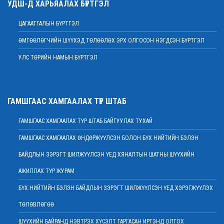
УДШ-Д ХАРЬЯАЛАХ БҮРТГЭЛ
Дээд шүүхийн нийт шүүгчийн хуралдаан болно
2022 оны 02 сарын 07
ЦАГААТГАЛЫН БҮРТГЭЛ
МЭНДЧИЛГЭЭ
ӨМГӨӨЛӨГЧИЙН ШҮҮХЭД ТӨЛӨӨЛӨХ ЭРХ ОЛГОСОН НЭГДСЭН БҮРТГЭЛ
2022 оны 02 сарын 01
УЛС ТӨРИЙН НАМЫН БҮРТГЭЛ
Дээд шүүхийн Тамгын газрын ажилтнуудын 82 хувь нь ХАСХОМ мэдүүлээд
байна
2022 оны 02 сарын 01
Нийт шүүгчийн хуралдаан хойшлогдлоо
ГАМШГААС ХАМГААЛАХ ТҮР ШТАБ
2022 оны 01 сарын 21
ГАМШГААС ХАМГААЛАХ ТҮР ШТАБ БАЙГУУЛАХ ТУХАЙ
МЭДЭГДЭЛ
2022 оны 01 сарын 20
ГАМШГААС ХАМГААЛАХ ӨНДӨРЖҮҮЛСЭН БОЛОН БҮХ НИЙТИЙН БЭЛЭН
Ерөнхий шүүгч Д.Ганзориг Европын Холбооноос Монгол Улсад суугаа
БАЙДЛЫН ЗЭРЭГТ ШИЛЖҮҮЛСЭН ҮЕД ХЯНАЛТЫН ШАТНЫ ШҮҮХИЙН
Элчин сайдтай хамтын ажиллагааны талаар санал солилцов
2022 оны 01 сарын 19
АЖИЛЛАХ ТҮР ЖУРАМ
Үндсэн хуулийн цэцийн гишүүнд нэр дэвшигчийн материал хүлээн авах
БҮХ НИЙТИЙН БЭЛЭН БАЙДЛЫН ЗЭРЭГТ ШИЛЖҮҮЛСЭН ҮЕД ХЭРЭГЖҮҮЛЭХ
тухай
ТӨЛӨВЛӨГӨӨ
2022 оны 01 сарын 19
Улсын дээд шүүхийн дэргэдэх Шүүхийн сургалт, судалгаа, мэдээллийн
ШҮҮХИЙН БАЙРАНД НЭВТРЭХ ХҮСЭЛТ ГАРГАСАН ИРГЭНД ОЛГОХ