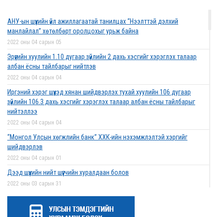
АНУ-ын шүүхийн үйл ажиллагаатай танилцах “Нээлттэй дэлхий
манлайлал” хөтөлбөрт оролцохыг урьж байна
2022 оны 04 сарын 05
Эрүүгийн хуулийн 1.10 дугаар зүйлийн 2 дахь хэсгийг хэрэглэх талаар
албан ёсны тайлбарыг нийтлэв
2022 оны 04 сарын 04
Иргэний хэрэг шүүхэд хянан шийдвэрлэх тухай хуулийн 106 дугаар
зүйлийн 106.3 дахь хэсгийг хэрэглэх талаар албан ёсны тайлбарыг
нийтэллээ
2022 оны 04 сарын 04
“Монгол Улсын хөгжлийн банк” ХХК-ийн нэхэмжлэлтэй хэргийг
шийдвэрлэв
2022 оны 04 сарын 01
Дээд шүүхийн нийт шүүгчийн хуралдаан болов
2022 оны 03 сарын 31
Нээлттэй ажлын байрны зар
2022 оны 03 сарын 31