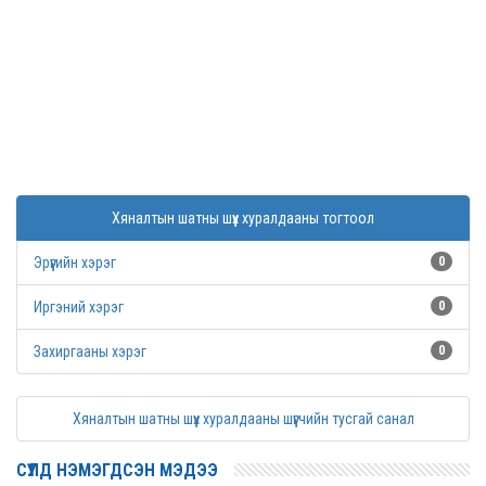
Хяналтын шатны шүүх хуралдааны тогтоол
Эрүүгийн хэрэг
0
Иргэний хэрэг
0
Захиргааны хэрэг
0
Хяналтын шатны шүүх хуралдааны шүүгчийн тусгай санал
СҮҮЛД НЭМЭГДСЭН МЭДЭЭ