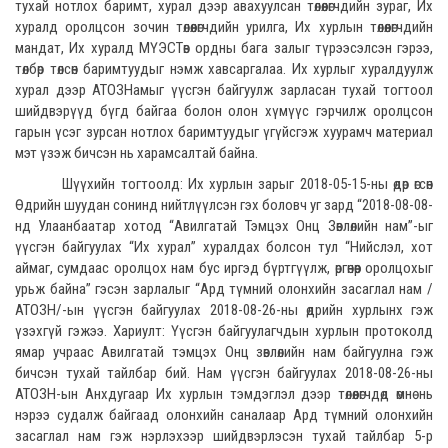
тухай нотлох баримт, хурал дээр авахуулсан төлөөлөгчдийн зураг, Их
хуралд оролцсон зочин төлөөлөгчдийн урилга, Их хурлын төлөөлөгчдийн
мандат, Их хуралд МҮЭСТөв ордны бага залыг түрээсэлсэн гэрээ,
төлбөр төлсөн баримтуудыг нэмж хавсаргалаа. Их хурлыг хуралдуулж
хурал дээр АТОЗНамыг үүсгэн байгуулж зарласан тухай тогтоол
шийдвэрүүд бүгд байгаа болон олон хүмүүс гэрчилж оролцсон
гарын үсэг зурсан нотлох баримтуудыг үгүйсгэж хуурамч материал
мэт үзэж бичсэн нь харамсалтай байна.
Шүүхийн тогтоолд: Их хурлын зарыг 2018-05-15-ны өдөр өгсөн
Өдрийн шуудан сонинд нийтлүүлсэн гэх боловч уг зард “2018-08-08-
нд Улаанбаатар хотод “Авилгатай Тэмцэх Онц Зөвлөлийн нам”-ыг
үүсгэн байгуулах “Их хурал” хуралдах болсон тул “Нийслэл, хот
аймаг, сумдаас оролцох нам бус иргэд бүртгүүлж, өргөнөөр оролцохыг
урьж байна” гэсэн зарлалыг “Ард түмний олонхийн засаглал нам /
АТОЗН/-ын үүсгэн байгуулах 2018-08-26-ны өдрийн хурлынх гэж
үзэхгүй гэжээ. Хариулт: Үүсгэн байгуулагчдын хурлын протоколд
ямар учраас Авилгатай тэмцэх Онц зөвлөлийн нам байгуулна гэж
бичсэн тухай тайлбар бий. Нам үүсгэн байгуулах 2018-08-26-ны
АТОЗН-ын Анхдугаар Их хурлын тэмдэглэл дээр төлөөлөгчдөд өмнө нь
нэрээ судалж байгаад олонхийн саналаар Ард түмний олонхийн
засаглал нам гэж нэрлэхээр шийдвэрлэсэн тухай тайлбар 5-р