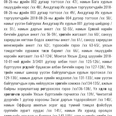
08-26-ны өдрийн 002 дугаар тогтоол /хх 47/, намын Бага хурлын
гишүүдийн нэрс /хх 48/, Анхдугаар Их хурлын тэргүүлэгчдийн 2018-
08-26-ны өдрийн 003 дугаар тогтоол /хх 49/, Анхдугаар Их хурлын
тэргүүлэгчдийн 2018-08-26-ны өдрийн 004 дүгээр тогтоол /хх 50/,
намыг үүсгэн байгуулах Анхдугаар Их хурлын 001 дүгээр шийдвэр /
хх 51/, намын даргын анкет /хх 52-55/, намын Ерөнхий нарийн
бичгийн даргын анкет /хх 56-59/, хөрөнгийн жагсаалт /хх 60/, санхүү
хариуцсан нягтлан бодох ажилтны анкет /хх 61/, санхүү хариуцсан
менежерийн анкет /хх 62/, түрээсийн гэрээ /хх 63-65/, улсын
тэмдэгтийн хураамж төлсөн баримт /хх 66/, намын гишүүдийн
нэрсийн жагсаалт /хх-67-124/, Монгол Улсын Дээд шүүхийн 2018-
10-01-ний өдрийн 3/3431 дүгээр албан тоот /хх 125-126/, намыг
бүртгүүлэх өргөдлийг буцаасан албан бичгийн хариу /хх 127-128/, Улс
төрийн намыг шинээр үүсгэн байгуулагчдын хурлын протокол /хх
129-130/, намын даргын хувийн мэдээлэл /хх 131-133/, нам үүсгэн
байгуулагчдын хувь нийлүүлсэн хөрөнгийн хэмжээ /хх134-135/, ажлын
байрны зориулалтаар өрөө түрээслэх гэрээ /хх136-138/, Үл хөдлөх эд
хөрөнгө өмчлөх эрхийн Улсын бүртгэлийн гэрчилгээ /хх 139/, Чингэлтэй
дүүргийн 1 дүгээр хорооны Засаг даргын тодорхойлолт /хх 140/,
намын Оффшор авилгын эсрэг ард түмний тэмцэл фэйсбүүк
группийн зурагт хуудас /хх 141/, намын Их хуралд оролцох