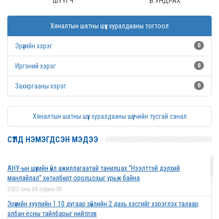
ШҮҮГЧ Б.УНДРАХ
Хяналтын шатны шүүх хуралдааны тогтоол
Эрүүгийн хэрэг
0
Иргэний хэрэг
0
Захиргааны хэрэг
0
Хяналтын шатны шүүх хуралдааны шүүгчийн тусгай санал
СҮҮЛД НЭМЭГДСЭН МЭДЭЭ
АНУ-ын шүүхийн үйл ажиллагаатай танилцах “Нээлттэй дэлхий
манлайлал” хөтөлбөрт оролцохыг урьж байна
2022 оны 04 сарын 05
Эрүүгийн хуулийн 1.10 дугаар зүйлийн 2 дахь хэсгийг хэрэглэх талаар
албан ёсны тайлбарыг нийтлэв