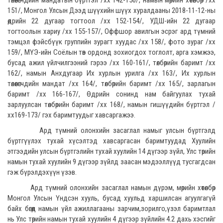
төлөөлөгчдийн мандатын бүртгэл /хх 142-150/, намын мөрийн хөтөлбөр /хх
151/, Монгол Улсын Дээд шүүхийн шүүх хуралдааны 2018-11-12-ны
өдрийн 22 дугаар тогтоол /хх 152-154/, УДШ-ийн 22 дугаар
тогтоолын хариу /хх 155-157/, Оффшор авилгын эсрэг ард түмний
тэмцэл фэйсбүүк группийн зурагт хуудас /хх 158/, фото зураг /хх
159/, МҮЭ-ийн Соёлын төв ордонд зохиогдох тоглолт, арга хэмжээ,
бусад ажил үйлчилгээний гэрээ /хх 160-161/, төлбөрийн баримт /хх
162/, намын Анхдугаар Их хурлын урилга /хх 163/, Их хурлын
төлөөлөгчдийн мандат /хх 164/, төлбөрийн баримт /хх 165/, зарлагын
баримт /хх 166-167/, Өдрийн сонинд нам байгуулах тухай
зарлуулсан төлбөрийн баримт /хх 168/, намын гишүүдийн бүртгэл /
хх169-173/ гэх баримтуудыг хавсаргажээ.
Ард түмний олонхийн засаглал намыг улсын бүртгэлд
бүртгүүлэх тухай хүсэлтэд хавсаргасан баримтуудад Хуулийн
этгээдийн улсын бүртгэлийн тухай хуулийн 14 дүгээр зүйл, Улс төрийн
намын тухай хуулийн 9 дүгээр зүйлд заасан мэдээллүүд тусгагдсан
гэж бүрэлдэхүүн үзэв.
Ард түмний олонхийн засаглал намын дүрэм, мөрийн хөтөлбөр
Монгол Улсын Үндсэн хууль, бусад хуульд харшилсан агуулгагүй
байх бөгөөд намын үйл ажиллагааны зарчим,зорилго,үзэл баримтлал
нь Улс төрийн намын тухай хуулийн 4 дүгээр зүйлийн 4.2 дахь хэсгийг