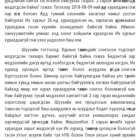
урьдчилан хангах ба зохион байгуулах газрыг, 2 сарын өмнө төлөөлөгчдөд
мэдэгдсэн байна” гэжээ. Тэгэхээр 2018-08-09-ний өдөр хуралдана гэж
зар өгсөн боловч Ард түмний олонхийн засаглал намыг үүсгэн
байгуулах Их хурлыг 26-нд хуралдуулсан нь, зарласан өдрөө заавал
хуралдана гэсэн хуулийн зохицуулалт байхгүй байна. Иймээс
санхүүжилтийн улмаас хэд хоног хойшилж хуралдсан Их хурлыг
хуралдаагүй гэж үзэх үндэслэл биш юм.
Шүүхийн тогтоолд: Хурлын төлөөлөгчдийг сонгосон тэдгээрт
мэдэгдсэн талаарх баримт байхгүй байна гэжээ. Бидэнтэй зар
мэдээллийн дагуу иргэд холбогдож, бидэнтэй эвлэлдэн нэгдэх, Их
хуралд оролцох иргэд төлөөлөгч болох асуудлаа өөрсдөө сонгож
бүртгүүлсэн болно. Шинээр үүсгэн байгуулагдаж байгаа улс төрийн
намын хувьд намын анхан шатны байгууллага, нэгжээ байгуулаагүй
байхад ямар нэг хурал хуралдуулж төлөөлөгч сонгох боломжгүй юм.
Нам байгуулах тухай мэдээлэл хангалттай 2 сар гаран мэдээллийн
хэрэгслээр цацагдсан. Шүүхийн энэ процессын ажиллагаанд
тавьсан тодорхой биш шаардлага нь асуудлыг бодит хүрээнд нөхцөл
байдлыг нэгтгэн дүгнэх, шүүгчийг итгэл үнэмшлээрээ хандах
зарчмуудтай зөрчилдөж байна. Жишээлбэл: 2 сарын өмнө Их хурал
хуралдах зарыг мэдээгүй хүн Их хуралд төлөөлөгчөөр оролцож болохгүй
гэсэн утгыг агуулж байх тул НҮБ болон Олон улсын хүний эрхийн