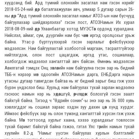
хуудсанд бий. Ард түмний олонхийн засаглал нам гэсэн нэрийг
2018-05-24-ний өдөр баталгаажуулан авч, улмаар 5 дугаар сарын 26-
ны өдөр “Ард түмний олонхийн засаглал намыг АТОЗ-ын нам бусчууд
байгуулахаар шийдвэрлэлээ” гэсэн пост, АТОЗНамын Их хурал
2018-08-09-ний өдөр Улаанбаатар хотод МҮЭСТөв ордонд хуралдана.
Нийслэл, аймаг, сум, дүүргийн нам бус чөлөөт иргэд оролцохыг урьж
байна. Утас-р бүртгүүлээрэй гэсэн зарлалыг фейсбүүкээр
мэдээлсэн. Нам байгуулахтай холбоотой маргаан, тасралтгүйгээр
нийтлэгдэж, олон пост цацагдаж, иргэд утас, сошиалаар,
холбогдож мэдээлэл хангалттай авч байсан. Өмнө нь мэдээлсэн
Авилгатай тэмцэх Онц зөвлөлийн нам байгуулна гэсэн зар нь бидний
ТББ-н нэрээр мөн одоогийн АТОЗНамын дарга, ЕНБДарга нарын
утасны дугаар тавигдсан байгаа нь яг бидний зарыг биш гэж үзэх
бүрэн үндэслэл биш. Хуульд нам байгуулах тухай зарлан мэдээлнэ
гэснээс намын нэр нь хөдөлшгүй, өөрчлөгдөж болохгүй гэсэн заалт
байхгүй байна. Тэгээд ч “Өдрийн сонин”-ы энэ зар нь 36 000 хувь
хэвлэгддэг нь сошиал зараас хэдэн зуу дахин цөөн хүнд хүрдэг.
Иймээс фейсбүүк зар нь олон түмэнд хангалттай хүрсэн гэж үзэж
байна. Мөн тогтоолд хурлыг хаана, хэзээ хуралдахыг товлосон
тухай баримт байхгүй байна гэжээ, гэтэл Улс төрийн намын тухай
хуулийн 8.2-д “Намыг үүсгэн байгуулах хурлын бэлтгэлийг