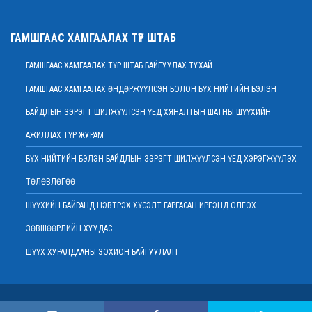
2022 оны 02 сарын 01
Нийт шүүгчийн хуралдаан хойшлогдлоо
ГАМШГААС ХАМГААЛАХ ТҮР ШТАБ
2022 оны 01 сарын 21
ГАМШГААС ХАМГААЛАХ ТҮР ШТАБ БАЙГУУЛАХ ТУХАЙ
МЭДЭГДЭЛ
2022 оны 01 сарын 20
ГАМШГААС ХАМГААЛАХ ӨНДӨРЖҮҮЛСЭН БОЛОН БҮХ НИЙТИЙН БЭЛЭН
Ерөнхий шүүгч Д.Ганзориг Европын Холбооноос Монгол Улсад суугаа
БАЙДЛЫН ЗЭРЭГТ ШИЛЖҮҮЛСЭН ҮЕД ХЯНАЛТЫН ШАТНЫ ШҮҮХИЙН
Элчин сайдтай хамтын ажиллагааны талаар санал солилцов
2022 оны 01 сарын 19
АЖИЛЛАХ ТҮР ЖУРАМ
Үндсэн хуулийн цэцийн гишүүнд нэр дэвшигчийн материал хүлээн авах
БҮХ НИЙТИЙН БЭЛЭН БАЙДЛЫН ЗЭРЭГТ ШИЛЖҮҮЛСЭН ҮЕД ХЭРЭГЖҮҮЛЭХ
тухай
ТӨЛӨВЛӨГӨӨ
2022 оны 01 сарын 19
Улсын дээд шүүхийн дэргэдэх Шүүхийн сургалт, судалгаа, мэдээллийн
ШҮҮХИЙН БАЙРАНД НЭВТРЭХ ХҮСЭЛТ ГАРГАСАН ИРГЭНД ОЛГОХ
хүрээлэн нээлттэй ажлын байр зарлалаа
ЗӨВШӨӨРЛИЙН ХУУДАС
2022 оны 01 сарын 18
ШҮҮХ ХУРАЛДААНЫ ЗОХИОН БАЙГУУЛАЛТ
Дээд шүүхийн нийт шүүгчийн хуралдаан болно
2022 оны 01 сарын 18
Шударга өрсөлдөөн, хэрэглэгчийн төлөө газрын байцаагч нарт
Copyright © 2015 . Монгол Улсын Дээд шүүх
холбогдох хэргийг хянан хэлэлцлээ