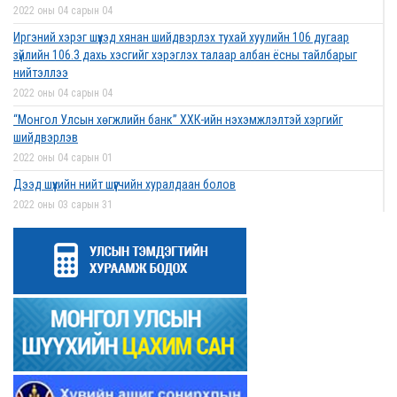
2022 оны 04 сарын 04
Иргэний хэрэг шүүхэд хянан шийдвэрлэх тухай хуулийн 106 дугаар
зүйлийн 106.3 дахь хэсгийг хэрэглэх талаар албан ёсны тайлбарыг
нийтэллээ
2022 оны 04 сарын 04
“Монгол Улсын хөгжлийн банк” ХХК-ийн нэхэмжлэлтэй хэргийг
шийдвэрлэв
2022 оны 04 сарын 01
Дээд шүүхийн нийт шүүгчийн хуралдаан болов
2022 оны 03 сарын 31
Нээлттэй ажлын байрны зар
2022 оны 03 сарын 31
Д.Гүрсоронз нарт холбогдох хэргийг хяналтын шатны шүүх хуралдаанаар
хэлэлцүүлэхээс татгалзав
2022 оны 03 сарын 30
Дээд шүүхийн нийт шүүгчийн хуралдаан болно
2022 оны 03 сарын 29
Сургалтын хөтөлбөрийн хороо хуралдлаа