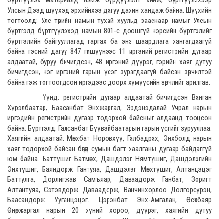
бүртгүүлэх материалд нэмж бүрдүүлэлт хийж, бүртгүүлэхээр
Улсын Дээд шүүхэд эрхийнхээ дагуу дахин хандаж байна. Шүүхийн
тогтоолд: Улс төрийн намын тухай хуульд зааснаар намыг Улсын
бүртгэлд бүртгүүлэхэд намын 801-с доошгүй нэрсийн бүртгэлийг
бүртгэлийн байгууллагад гаргах ба энэ шаардлага хангагдаагүй
байна гэсний дагуу 847 гишүүнээс 11 иргэний регистрийн дугаар
алдаатай, буруу бичигдсэн, 48 иргэний дүүрэг, гэрийн хаяг дутуу
бичигдсэн, нэг иргэний гарын үсэг зурагдаагүй байсан зөрчилтэй
байна гэж тогтоогдсон иргэдээс доорх хүмүүсийн зөрчлийг арилгав.
Үүнд: регистрийн дугаар алдаатай бичигдсэн Ванган
Хүрэлбаатар, Баасанбат Энхжаргал, Эрдэнэдалай Учрал нарын
иргэдийн регистрийн дугаар тодорхой байсныг алдаанд тооцсон
байна. Бүртгэлд: Галсанбат Бүүвэйбаатарын гарын үсгийг зурууллаа.
Хаягийн алдаатай: Мөнхбат Норовхүү, Галбадрах, Энхболд нарын
хаяг тодорхой байсан бөгөөд сумын багт хаалганы дугаар байдаггүй
юм байна. Баттүшиг Батмөнх, Дашдэлэг Нямтүшиг, Дашдэлэгийн
Энхтүшиг, Баяндорж Гантуяа, Дашдэлэг Мөнхтүшиг, Алтанцэцэг
Баттулга, Дорлигжав Самъяар, Даваадорж Ганбат, Зоригт
Алтантуяа, Сэтэвдорж Даваадорж, Ванчинхорлоо Долгорсүрэн,
Баасандорж Ууганцэцэг, Цэрэнбат Энх-Амгалан, Өсөхбаяр
Өнөржаргал нарын 20 хүний хороо, дүүрэг, хаягийн дутуу