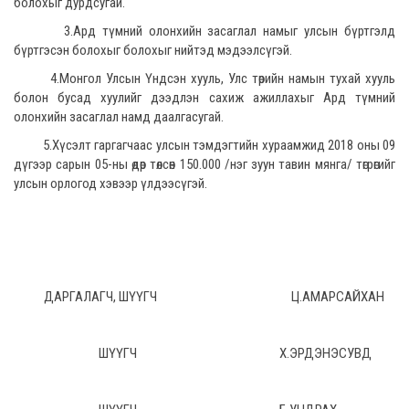
болохыг дурдсугай.
3.Ард түмний олонхийн засаглал намыг улсын бүртгэлд
бүртгэсэн болохыг болохыг нийтэд мэдээлсүгэй.
4.Монгол Улсын Үндсэн хууль, Улс төрийн намын тухай хууль
болон бусад хуулийг дээдлэн сахиж ажиллахыг Ард түмний
олонхийн засаглал намд даалгасугай.
5.Хүсэлт гаргагчаас улсын тэмдэгтийн хураамжид 2018 оны 09
дүгээр сарын 05-ны өдөр төлсөн 150.000 /нэг зуун тавин мянга/ төгрөгийг
улсын орлогод хэвээр үлдээсүгэй.
ДАРГАЛАГЧ, ШҮҮГЧ Ц.АМАРСАЙХАН
ШҮҮГЧ Х.ЭРДЭНЭСУВД