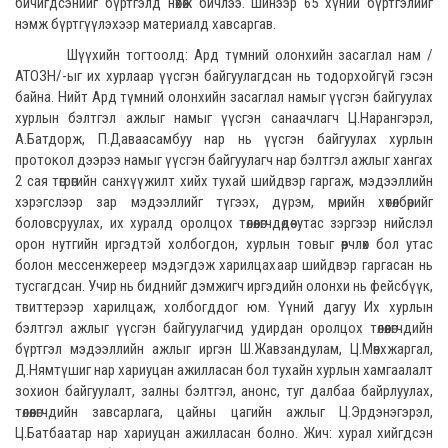
бичигдсэнийг бүртгэлд нөхөж бичлээ. Шинээр 65 хүний бүртгэлийг
нэмж бүртгүүлэхээр материалд хавсаргав.
Шүүхийн тогтоолд: Ард түмний олонхийн засаглал нам /
АТОЗН/-ыг их хурлаар үүсгэн байгуулагдсан нь тодорхойгүй гэсэн
байна. Нийт Ард түмний олонхийн засаглал намыг үүсгэн байгуулах
хурлын бэлтгэл ажлыг намыг үүсгэн санаачлагч Ц.Нарангэрэл,
А.Батдорж, П.Даваасамбуу нар нь үүсгэн байгуулах хурлын
протокол дээрээ намыг үүсгэн байгуулагч нар бэлтгэл ажлыг хангах
2 сая төгрөгийн санхүүжилт хийх тухай шийдвэр гаргаж, мэдээллийн
хэрэгслээр зар мэдээллийг түгээх, дүрэм, мөрийн хөтөлбөрийг
боловсруулах, их хуралд оролцох төлөөлөгчдөдөө утас зэргээр нийслэл
орон нутгийн иргэдтэй холбогдон, хурлын товыг өөрчлөх бол утас
болон мессенжереер мэдэгдэж харилцахаар шийдвэр гаргасан нь
тусгагдсан. Учир нь биднийг дэмжигч иргэдийн олонхи нь фейсбүүк,
твиттерээр харилцаж, холбогддог юм. Үүний дагуу Их хурлын
бэлтгэл ажлыг үүсгэн байгуулагчид удирдан оролцох төлөөлөгчдийн
бүртгэл мэдээллийн ажлыг иргэн Ш.Жавзандулам, Ц.Мөнхжаргал,
Д.Нямтүшиг нар хариуцан ажилласан бол тухайн хурлын хамгаалалт
зохион байгуулалт, залны бэлтгэл, анонс, туг далбаа байрлуулах,
төлөөлөгчдийн завсарлага, цайны цагийн ажлыг Ц.Эрдэнэгэрэл,
Ц.Батбаатар нар хариуцан ажилласан болно. Жич: хурал хийгдсэн