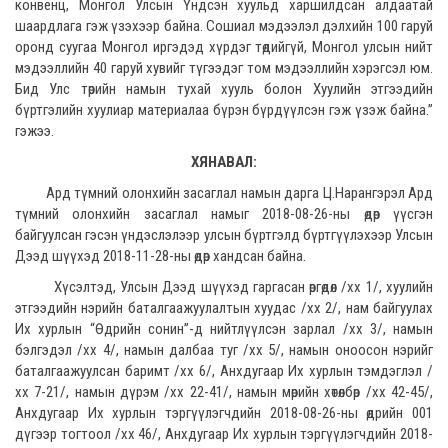
конвенц, Монгол Улсын Үндсэн хуульд харшилдсан алдаатай
шаардлага гэж үзэхээр байна. Сошиал мэдээлэл дэлхийн 100 гаруй
оронд суугаа Монгол иргэдэд хүрдэг төдийгүй, Монгол улсын нийт
мэдээллийн 40 гаруй хувийг түгээдэг том мэдээллийн хэрэгсэл юм.
Бид Улс төрийн намын тухай хууль болон Хуулийн этгээдийн
бүртгэлийн хуулиар материалаа бүрэн бүрдүүлсэн гэж үзэж байна.”
гэжээ.
ХЯНАВАЛ:
Ард түмний олонхийн засаглал намын дарга Ц.Нарангэрэл Ард
түмний олонхийн засаглал намыг 2018-08-26-ны өдөр үүсгэн
байгуулсан гэсэн үндэслэлээр улсын бүртгэлд бүртгүүлэхээр Улсын
Дээд шүүхэд 2018-11-28-ны өдөр хандсан байна.
Хүсэлтэд, Улсын Дээд шүүхэд гаргасан өргөдөл /хх 1/, хуулийн
этгээдийн нэрийн баталгаажуулалтын хуудас /хх 2/, нам байгуулах
Их хурлын “Өдрийн сонин”-д нийтлүүлсэн зарлал /хх 3/, намын
бэлгэдэл /хх 4/, намын далбаа туг /хх 5/, намын оноосон нэрийг
баталгаажуулсан баримт /хх 6/, Анхдугаар Их хурлын тэмдэглэл /
хх 7-21/, намын дүрэм /хх 22-41/, намын мөрийн хөтөлбөр /хх 42-45/,
Анхдугаар Их хурлын тэргүүлэгчдийн 2018-08-26-ны өдрийн 001
дүгээр тогтоол /хх 46/, Анхдугаар Их хурлын тэргүүлэгчдийн 2018-