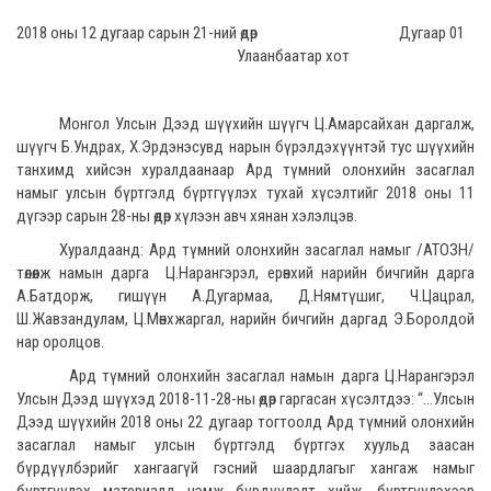
2018 оны 12 дугаар сарын 21-ний өдөр Дугаар 01
Улаанбаатар хот
Монгол Улсын Дээд шүүхийн шүүгч Ц.Амарсайхан даргалж,
шүүгч Б.Ундрах, Х.Эрдэнэсувд нарын бүрэлдэхүүнтэй тус шүүхийн
танхимд хийсэн хуралдаанаар Ард түмний олонхийн засаглал
намыг улсын бүртгэлд бүртгүүлэх тухай хүсэлтийг 2018 оны 11
дүгээр сарын 28-ны өдөр хүлээн авч хянан хэлэлцэв.
Хуралдаанд: Ард түмний олонхийн засаглал намыг /АТОЗН/
төлөөлж намын дарга Ц.Нарангэрэл, ерөнхий нарийн бичгийн дарга
А.Батдорж, гишүүн А.Дугармаа, Д.Нямтүшиг, Ч.Цацрал,
Ш.Жавзандулам, Ц.Мөнхжаргал, нарийн бичгийн даргад Э.Боролдой
нар оролцов.
Ард түмний олонхийн засаглал намын дарга Ц.Нарангэрэл
Улсын Дээд шүүхэд 2018-11-28-ны өдөр гаргасан хүсэлтдээ: “...Улсын
Дээд шүүхийн 2018 оны 22 дугаар тогтоолд Ард түмний олонхийн
засаглал намыг улсын бүртгэлд бүртгэх хуульд заасан
бүрдүүлбэрийг хангаагүй гэсний шаардлагыг хангаж намыг