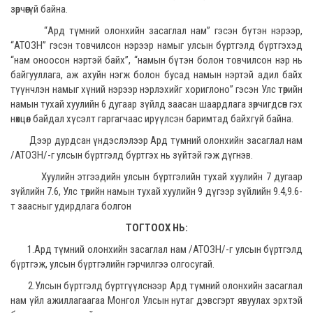
зөрчөөгүй байна.
“Ард түмний олонхийн засаглал нам” гэсэн бүтэн нэрээр,
“АТОЗН” гэсэн товчилсон нэрээр намыг улсын бүртгэлд бүртгэхэд
“нам оноосон нэртэй байх”, “намын бүтэн болон товчилсон нэр нь
байгууллага, аж ахуйн нэгж болон бусад намын нэртэй адил байх
түүнчлэн намыг хүний нэрээр нэрлэхийг хориглоно” гэсэн Улс төрийн
намын тухай хуулийн 6 дугаар зүйлд заасан шаардлага зөрчигдсөн гэх
нөхцөл байдал хүсэлт гаргагчаас ирүүлсэн баримтад байхгүй байна.
Дээр дурдсан үндэслэлээр Ард түмний олонхийн засаглал нам
/АТОЗН/-г улсын бүртгэлд бүртгэх нь зүйтэй гэж дүгнэв.
Хуулийн этгээдийн улсын бүртгэлийн тухай хуулийн 7 дугаар
зүйлийн 7.6, Улс төрийн намын тухай хуулийн 9 дүгээр зүйлийн 9.4,9.6-
т заасныг удирдлага болгон
ТОГТООХ НЬ:
1.Ард түмний олонхийн засаглал нам /АТОЗН/-г улсын бүртгэлд
бүртгэж, улсын бүртгэлийн гэрчилгээ олгосугай.
2.Улсын бүртгэлд бүртгүүлснээр Ард түмний олонхийн засаглал
нам үйл ажиллагаагаа Монгол Улсын нутаг дэвсгэрт явуулах эрхтэй