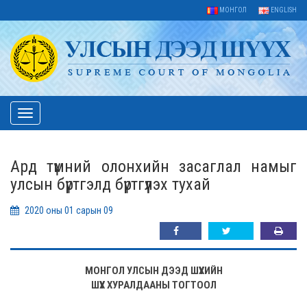
МОНГОЛ
ENGLISH
Toggle
navigation
Ард түмний олонхийн засаглал намыг
улсын бүртгэлд бүртгүүлэх тухай
2020 оны 01 сарын 09
МОНГОЛ УЛСЫН ДЭЭД ШҮҮХИЙН
ШҮҮХ ХУРАЛДААНЫ ТОГТООЛ