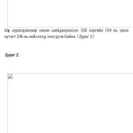
Шүүх хуралдаанаар хянан шийдвэрлэсэн 350 хэргийн 104 нь орон
нутагт 246 нь нийслэлд оногдож байна. /
Зураг 2.
/
Зураг 2.