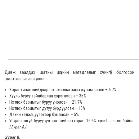
Давж заалдах шатны шүүхийн магадлалыг хүчингүй болгосон
шалтгааныг авч үзвэл:
Хэрэг хянан шийдвэрлэх ажиллагааны журам зөрчсөн – 6.7%
Хууль буруу тайлбарлан хэрэглэсэн – 35%
Нотлох баримтыг буруу үнэлсэн – 21.7%
Нотлох баримтыг дутуу бүрдүүлсэн – 15%
Дахин хэлэлцүүлэхээр буцаасан – 5%
Үндэслэлгүй буруу дүгнэлт хийсэн хэрэг -16.6% хувийг эзэлж байна.
/
Зураг 8.
/
Зураг 8
.