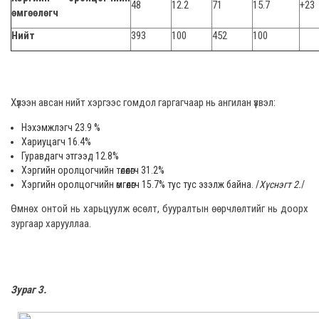
48
12.2
71
15.7
+23
өмгөөлөгч
Нийт
393
100
452
100
Хүлээн авсан нийт хэргээс гомдол гаргагчаар нь ангилан үзвэл:
Нэхэмжлэгч 23.9 %
Хариуцагч 16.4%
Гуравдагч этгээд 12.8%
Хэргийн оролцогчийн төлөөлөгч 31.2%
Хэргийн оролцогчийн өмгөөлөгч 15.7% тус тус эзэлж байна. /
Хүснэгт 2.
/
Өмнөх онтой нь харьцуулж өсөлт, бууралтын өөрчлөлтийг нь доорх
зургаар харууллаа.
Зураг 3.