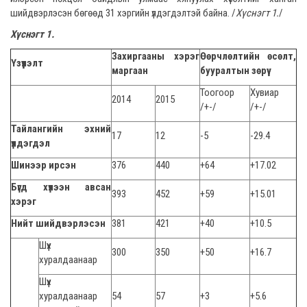
шийдвэрлэсэн бөгөөд 31 хэргийн үлдэгдэлтэй байна. /
Хүснэгт 1.
/
Хүснэгт 1.
Захиргааны хэрэг
Өөрчлөлтийн өсөлт,
Үзүүлэлт
маргаан
бууралтын зөрүү
Тоогоор
Хувиар
2014
2015
/+-/
/+-/
Тайлангийн эхний
17
12
-5
-29.4
үлдэгдэл
Шинээр ирсэн
376
440
+64
+17.02
Бүгд хүлээн авсан
393
452
+59
+15.01
хэрэг
Нийт шийдвэрлэсэн
381
421
+40
+10.5
Шүүх
300
350
+50
+16.7
хуралдаанаар
Шүүх
хуралдаанаар
54
57
+3
+5.6