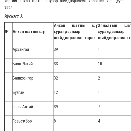
хэргийг анхан шатны шүүхээр шийдвэрлэсэн хэрэгтэй харьцуулан
үзвэл:
Хүснэгт 3.
Анхан шатны шүүх
Хяналтын ша
№
Анхан шатны шүүх
хуралдаанаар
хуралдаанаа
шийдвэрлэсэн хэрэг
шийдвэрлэсэн х
Архангай
39
1
Баян-Өлгий
33
10
Баянхонгор
32
2
Булган
12
1
Говь-Алтай
39
7
Говьсүмбэр
8
4