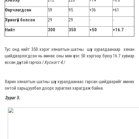
Хэвээр
212
226
+14
+6.6
Өөрчлөгдсөн
59
95
+36
+61
Хүчингүй болсон
29
29
-
-
Нийт
300
350
+50
+16.7
Тус онд нийт 350 хэрэг хяналтын шатны шүүх хуралдаанаар хянан
шийдвэрлэгдсэн нь өмнөх оны мөн үеэс 50 хэргээр буюу 16.7 хувиар
өссөн дүнтэй гарчээ./
Хүснэгт 4.
/
Харин хяналтын шатны шүүх хуралдаанаас гарсан шийдвэрийг өмнөх
онтой харьцуулбал доорх зураглал харагдаж байна.
Зураг 5.