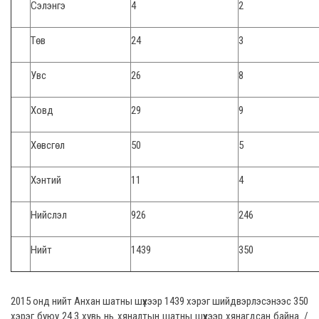
Сэлэнгэ
4
2
Төв
24
3
Увс
26
8
Ховд
29
9
Хөвсгөл
50
5
Хэнтий
11
4
Нийслэл
926
246
Нийт
1439
350
2015 онд нийт Анхан шатны шүүхээр 1439 хэрэг шийдвэрлэсэнээс 350
хэрэг буюу 24.3 хувь нь хяналтын шатны шүүхээр хянагдсан байна. /