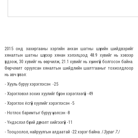
2015 онд захиргааны хэргийн анхан шатны шүүхийн шийдвэрийг
хяналтын шатны шүүхээр хянан хэлэлцээд 48.9 хувийг нь хэвээр
үлдээж, 30 хувийг нь өөрчилж, 21.1 хувийг нь хүчингүй болгосон байна.
Өөрчлөлт оруулсан хяналтын шийдлийн шалтгааныг тохиолдлоор
нь авч үзвэл:
- Хууль буруу хэрэглэсэн -25
- Хэрэглэвэл зохих хуулийг бүрэн хэрэглээгүй -49
- Хэрэглэх ёсгүй хуулийг хэрэглэсэн -5
- Нотлох баримтыг буруу үнэлсэн -8
- Үндэслэл бүхий дүгнэлт хийгээгүй -11
- Тооцоолол, найруулгын алдаатай -22 хэрэг байна. /
Зураг 7.
/