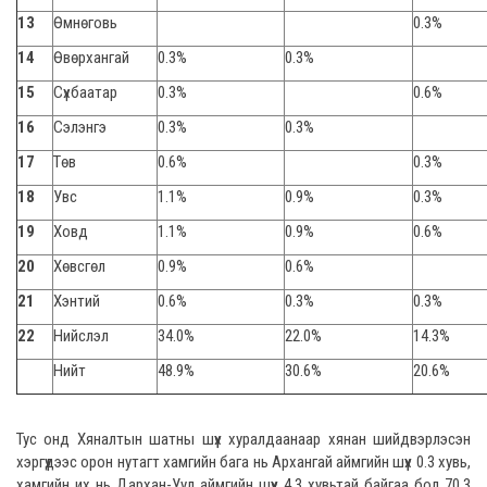
13
Өмнөговь
0.3%
14
Өвөрхангай
0.3%
0.3%
15
Сүхбаатар
0.3%
0.6%
16
Сэлэнгэ
0.3%
0.3%
17
Төв
0.6%
0.3%
18
Увс
1.1%
0.9%
0.3%
19
Ховд
1.1%
0.9%
0.6%
20
Хөвсгөл
0.9%
0.6%
21
Хэнтий
0.6%
0.3%
0.3%
22
Нийслэл
34.0%
22.0%
14.3%
Нийт
48.9%
30.6%
20.6%
Тус онд Хяналтын шатны шүүх хуралдаанаар хянан шийдвэрлэсэн
хэргүүдээс орон нутагт хамгийн бага нь Архангай аймгийн шүүх 0.3 хувь,
хамгийн их нь Дархан-Уул аймгийн шүүх 4.3 хувьтай байгаа бол 70.3