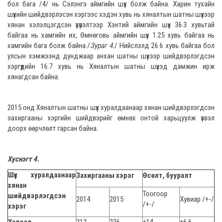
бол бага /4/ нь Сэлэнгэ аймгийн шүүх болж байна. Харин тухайн
шүүхийн шийдвэрлэсэн хэргээс хэдэн хувь нь хяналтын шатны шүүхээр
хянан хэлэлцэгдсэн үзүүлэлтээр Хэнтий аймгийн шүүх 36.3 хувьтай
байгаа нь хамгийн их, Өмнөговь аймгийн шүүх 1.25 хувь байгаа нь
хамгийн бага болж байна./
Зураг 4.
/ Нийслэлд 26.6 хувь байгаа бол
улсын хэмжээнд дунджаар анхан шатны шүүхээр шийдвэрлэгдсэн
хэргүүдийн 16.7 хувь нь Хяналтын шатны шүүхэд дамжин ирж
хянагдсан байна.
2015 онд Хяналтын шатны шүүх хуралдаанаар хянан шийдвэрлэгдсэн
захиргааны хэргийн шийдвэрийг өмнөх онтой харьцуулж үзвэл
доорх өөрчлөлт гарсан байна.
Хүснэгт 4.
Шүүх хуралдаанаар
Захиргааны хэрэг
Өсөлт, бууралт
хянан
Тоогоор
шийдвэрлэгдсэн
2014
2015
Хувиар /+-/
/+-/
хэрэг