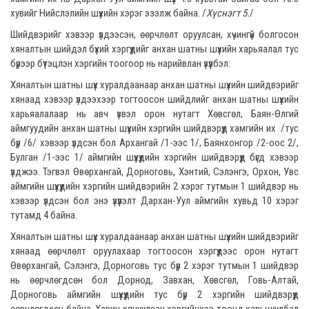
хувийг Нийслэлийн шүүхийн хэрэг эзэлж байна. /
Хүснэгт 5.
/
Шийдвэрийг хэвээр үлдээсэн, өөрчлөлт оруулсан, хүчингүй болгосон
хяналтын шийдэл бүхий хэргүүдийг анхан шатны шүүхийн харьяалал тус
бүрээр бүтэцлэн хэргийн тоогоор нь нарийвлан үзүүлбэл:
Хяналтын шатны шүүх хуралдаанаар анхан шатны шүүхийн шийдвэрийг
хянаад хэвээр үлдээхээр тогтоосон шийдлийг анхан шатны шүүхийн
харьяалалаар нь авч үзвэл орон нутагт Хөвсгөл, Баян-Өлгий
аймгуудийн анхан шатны шүүхийн хэргийн шийдвэрүүд хамгийн их /тус
бүр /6/ хэвээр үлдсэн бол Архангай /1-ээс 1/, Баянхонгор /2-оос 2/,
Булган /1-ээс 1/ аймгийн шүүхүүдийн хэргийн шийдвэрүүд бүгд хэвээр
үлджээ. Тэгвэл Өвөрхангай, Дорноговь, Хэнтий, Сэлэнгэ, Орхон, Увс
аймгийн шүүхүүдийн хэргийн шийдвэрийн 2 хэрэг тутмын 1 шийдвэр нь
хэвээр үлдсэн бол энэ үзүүлэлт Дархан-Уул аймгийн хувьд 10 хэрэг
тутамд 4 байна.
Хяналтын шатны шүүх хуралдаанаар анхан шатны шүүхийн шийдвэрийг
хянаад өөрчлөлт оруулахаар тогтоосон хэргүүдээс орон нутагт
Өвөрхангай, Сэлэнгэ, Дорноговь тус бүр 2 хэрэг тутмын 1 шийдвэр
нь өөрчлөгдсөн бол Дорнод, Завхан, Хөвсгөл, Говь-Алтай,
Дорноговь аймгийн шүүхүүдийн тус бүр 2 хэргийн шийдвэрүүд