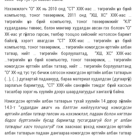
Нэхэмжлэгч “О” ХК нь 2010 онд “СТ” ХХК-иас ... төгрөгийн үнэ бүхий
компьютер, тоног төхөөрөмж, 2011 онд “ХШ, ХС” ХХК-иас ...
төгрөгийн үнэ бүхий компьютер, тоног төхөөрөмжийг “КЛ”
худалдааны төвөөс, бэлэн мөнгөөр худалдан авсан гэх боловч “О”
ХК-иас уг гүйлгээ гарсан, төлбөр тооцоо хийснийг нотолсон баримт
байхгүй, хэрэгт авагдсан “СТ” ХХК-иас ... төгрөгийн үнэ бүхий
компьютер, тоног төхөөрөмж, ... төгрөгийн нэмэгдсэн өртгийн албан
татвар, нийт ... төгрөгийн борлуулалтад, “ХШ, ХС” ХХК-иас
...төгрөгийн үнэ бүхий компьютер, тоног төхөөрөмж, ... төгрөгийн
нэмэгдсэн өртгийн албан татвар, нийт ... төгрөгийн борлуулалтанд
“О” ХК-нд тус тус бичиж олгосон нэмэгдсэн өртгийн албан татварын
(...), (...) дугаартай падаанууд, бараа материал худалдсан (дугааргүй)
зарлагын баримтууд, “СТ” ХХК-ийн санхүүгийн тэмдэг бүхий кассын
тасалбар зэрэг нь хуулийн дээрх шаардлагуудыг хангахгүй байна.
Нэмэгдсэн өртгийн албан татварын тухай хуулийн 14 дүгээр зүйлийн
14.3-т “
х
удалдан авагч нь бэлтгэн нийлүүлэгчид нэмэгдсэн
өртгийн албан татвар төлсөн нь нэхэмжлэл, падаан болон нягтлан
бодох бүртгэлийн бусад баримтад тусгагдаагүй бол уг албан
татварыг хасч тооцохгүй
” гэж зааснаас үзэхэд нэмэгдсэн өртгийн
албан татварын падаан дангаараа нэмэгдсэн өртгийн албан татвар