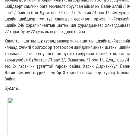
өөрчлөгдсөн байна. Харин хянуулсан хэргийнхээ тоонд харьцуулбал
шийдвэрт хамгийн бага өөрчлөлт оруулсан аймаг нь Баян-Өлгий /10-
аас 1/ байгаа бол Дундговь /4-өөс 1/, Хэнтий /4-өөс 1/ аймгуудын
шүүхийн шийдвэр тус тус хянагдан өөрчлөлт оржээ. Нийслэлийн
шүүхийн 246 хэрэг хяналтын шатны шүүх хуралдаанаар хянагдсанаас
77 хэрэг буюу 22 хувь нь өөрчлөгдсөн байна.
Хяналтын шатны шүүх хуралдаанаар анхан шатны шүүхийн шийдвэрийг
хянаад хүчингүй болгохоор тогтоосон шийдлийг анхан шатны шүүхийн
харьяаллаар нь авч үзвэл орон нутагт хянуулсан хэргийнх нь тоонд
харьцуулбал Сүхбаатар /3-аас 2/, Өмнөговь /1-ээс 1/, Дундговь /4-
өөс 2/ гэсэн их үзүүлэлттэй гарсан байна. Харин Дархан-Уул, Баян-
Өлгий аймгийн шүүхүүдийн тус бүр 3 хэргийн шийдвэрүүд хүчингүй болсон
байна.
Зураг 6.