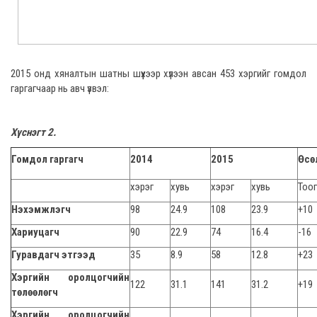
2015 онд хяналтын шатны шүүхээр хүлээн авсан 453 хэргийг гомдол
гаргагчаар нь авч үзвэл:
Хүснэгт 2.
Гомдол гаргагч
2014
2015
Өсө
хэрэг
хувь
хэрэг
хувь
Тоог
Нэхэмжлэгч
98
24.9
108
23.9
+10
Хариуцагч
90
22.9
74
16.4
-16
Гуравдагч этгээд
35
8.9
58
12.8
+23
Хэргийн оролцогчийн
122
31.1
141
31.2
+19
төлөөлөгч
Хэргийн оролцогчийн