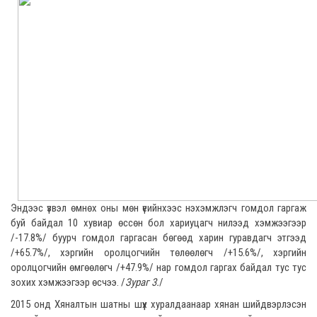
Эндээс үзвэл өмнөх оны мөн үеийнхээс нэхэмжлэгч гомдол гаргаж
буй байдал 10 хувиар өссөн бол хариуцагч нилээд хэмжээгээр
/-17.8%/ буурч гомдол гаргасан бөгөөд харин гуравдагч этгээд
/+65.7%/, хэргийн оролцогчийн төлөөлөгч /+15.6%/, хэргийн
оролцогчийн өмгөөлөгч /+47.9%/ нар гомдол гаргах байдал тус тус
зохих хэмжээгээр өсчээ. /
Зураг 3.
/
2015 онд Хяналтын шатны шүүх хуралдаанаар хянан шийдвэрлэсэн