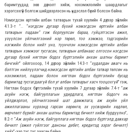
баримтуудад зөв дүгнэлт хийж, нэхэмжлэлийн шаардлагыг
хэрэгсэхгүй болгож шийдвэрлэсэн нь үндэслэл бүхий болсон байна.
Нэмэгдсэн өртгийн албан татварын тухай хуулийн 4 дүгээр зүйлийн
4.1.3-т “... “
нэгдсэн дугаар бүхий нэмэгдсэн өртгийн албан
татварын падаан” гэж борлуулсан бараа, гүйцэтгэсэн ажил,
үзүүлсэн үйлчилгээний нэр төрөл, тоо хэмжээ, тэдгээрийн
нэгжийн болон нийт үнэ, түүнчлэн нэмэгдсэн өртгийн албан
татварын хэмжээг тусгасан, татварын албанаас олгосон нэгдсэн
дугаар бүхий нягтлан бодох бүртгэлийн анхан шатны баримт
бичгийг
” ойлгохоор, 14 дүгээр зүйлийн 14.3-т “
х
удалдан авагч нь
бэлтгэн нийлүүлэгчид нэмэгдсэн өртгийн албан татвар төлсөн нь
нэхэмжлэл, падаан болон нягтлан бодох бүртгэлийн бусад
баримтад тусгагдаагүй бол уг албан татварыг хасч тооцохгүй
” гэж,
Нягтлан бодох бүртгэлийн тухай хуулийн 7 дугаар зүйлийн 7.4-т “
а
ж
ахуйн нэгж, байгууллагын удирдлага, нягтлан бодогч нь
үйлдвэрлэл, үйлчилгээний шат дамжлага, аж ахуйн үйл
ажиллагааны хүрээнд гарсан хөрөнгө, эх үүсвэрийн хөдлөл,
өөрчлөлт бүрийг анхан шатны баримтад бичилт хийж бүрдүүлнэ
”,
8.2-т “
Аж ахуйн нэгж, байгууллага нягтлан бодох бүртгэлд давхар
бичилт (ажил гүйлгээг дансны дебет, кредитэд зэрэг бичилт)
хийх
”-ээр тус тус заасан байна.