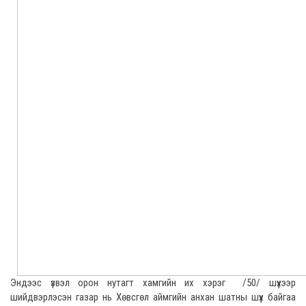
Эндээс үзвэл орон нутагт хамгийн их хэрэг /50/ шүүхээр
шийдвэрлэсэн газар нь Хөвсгөл аймгийн анхан шатны шүүх байгаа