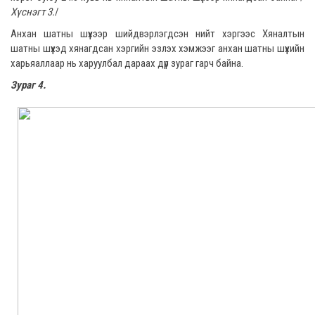
Хүснэгт 3.
/
Анхан шатны шүүхээр шийдвэрлэгдсэн нийт хэргээс Хяналтын
шатны шүүхэд хянагдсан хэргийн эзлэх хэмжээг анхан шатны шүүхийн
харьяаллаар нь харуулбал дараах дүр зураг гарч байна.
Зураг 4.