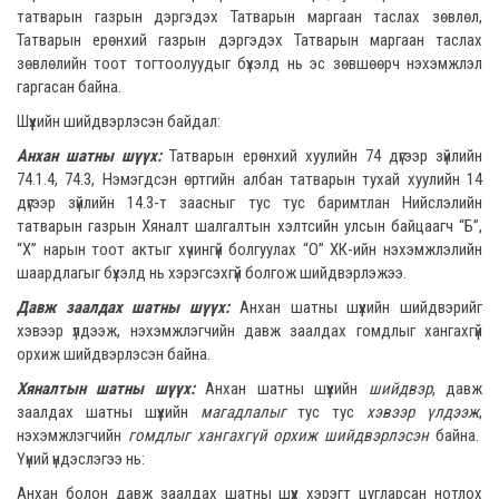
татварын газрын дэргэдэх Татварын маргаан таслах зөвлөл,
Татварын ерөнхий газрын дэргэдэх Татварын маргаан таслах
зөвлөлийн тоот тогтоолуудыг бүхэлд нь эс зөвшөөрч нэхэмжлэл
гаргасан байна.
Шүүхийн шийдвэрлэсэн байдал:
Анхан шатны шүүх:
Татварын ерөнхий хуулийн 74 дүгээр зүйлийн
74.1.4, 74.3, Нэмэгдсэн өртгийн албан татварын тухай хуулийн 14
дүгээр зүйлийн 14.3-т заасныг тус тус баримтлан Нийслэлийн
татварын газрын Хяналт шалгалтын хэлтсийн улсын байцаагч “Б”,
“Х” нарын тоот актыг хүчингүй болгуулах “О” ХК-ийн нэхэмжлэлийн
шаардлагыг бүхэлд нь хэрэгсэхгүй болгож шийдвэрлэжээ.
Давж заалдах шатны шүүх:
Анхан шатны шүүхийн шийдвэрийг
хэвээр үлдээж, нэхэмжлэгчийн давж заалдах гомдлыг хангахгүй
орхиж шийдвэрлэсэн байна.
Хяналтын шатны шүүх:
Анхан шатны шүүхийн
шийдвэр
, давж
заалдах шатны шүүхийн
магадлалыг
тус тус
хэвээр үлдээж
,
нэхэмжлэгчийн
гомдлыг хангахгүй орхиж шийдвэрлэсэн
байна.
Үүний үндэслэгээ нь:
Анхан болон давж заалдах шатны шүүх хэрэгт цугларсан нотлох