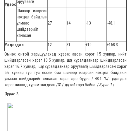
оруулаагүй
Үүнээс
Шинээр илэрсэн
нөхцөл байдлын
улмаас
27
14
-13
-48.1
шийдвэрийг
хянасан
Үлдэгдэл
12
31
+19
+158.3
Өмнөх онтой харьцуулахад хүлээж авсан хэрэг 15 хувиар, нийт
шийдвэрлэсэн хэрэг 10.5 хувиар, шүүх хуралдаанаар шийдвэрлэсэн
хэрэг 16.7 хувиар, шүүх хуралдаанаар оруулаагүй шийдвэрлэсэн хэрэг
5.6 хувиар тус тус өссөн бол шинээр илэрсэн нөхцөл байдлын
улмаас шийдвэрийг хянасан хэрэг эрс буурч /-48.1 %/, үлдэгдэл
хэрэг нилээд хуримтлагдсан /31/ дүнтэй гарч байна. /
Зураг 1.
/
Зураг 1.