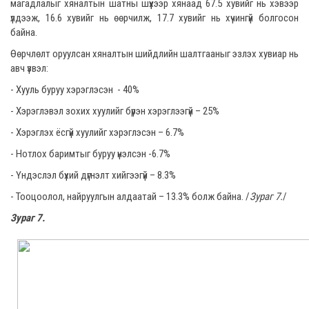
магадлалыг хяналтын шатны шүүхээр хянаад 67.5 хувийг нь хэвээр
үлдээж, 16.6 хувийг нь өөрчилж, 17.7 хувийг нь хүчингүй болгосон
байна.
Өөрчлөлт оруулсан хяналтын шийдлийн шалтгааныг эзлэх хувиар нь
авч үзвэл:
- Хууль буруу хэрэглэсэн - 40%
- Хэрэглэвэл зохих хуулийг бүрэн хэрэглээгүй – 25%
- Хэрэглэх ёсгүй хуулийг хэрэглэсэн – 6.7%
- Нотлох баримтыг буруу үнэлсэн -6.7%
- Үндэслэл бүхий дүгнэлт хийгээгүй – 8.3%
- Тооцоолол, найруулгын алдаатай – 13.3% болж байна. /
Зураг 7.
/
Зураг 7.