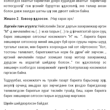
холбогдох заалтыг баримтлан дээрх худалдан авалтыг “баримтаар
нотлогдоогүй” гэж үзсэнийг буруутгах үндэслэлгүй, энэ талаар анхан
болон давж заалдах шатны шүүх зөв дүгнэлт хийсэн байна.
Жишээ 2. Хэвээр үлдээсэн.
/Нар харах эрх/
Хэргийн товч агуулга:
Нийслэлийн Засаг даргын захирамжаар иргэн
“М”-д өмчлөлийнх нь (...) м.кв газрын (...) га-д үйлчилгээтэй орон сууц
барих зөвшөөрөл олгосныг нэхэмжлэгч “Н” нь: “...барилга барих
зөвшөөрөл олгосноор миний амьдарч буй орон сууцны нарны шууд
тусгалыг хаасан, мөн барилга хоорондын зай хэт ойртсоноос “Хот,
тосгоны төлөвлөлт, барилгажилтын норм ба дүрэм”-ийг зөрчсөн...,
иргэний өмчлөлийн газрыг эзэмшил газар мэтээр захирамжид
дурдсан нь алдаатай шийдвэр болсон...” гэх үндэслэлээр эс
зөвшөөрч холбогдох захирамжийг хүчингүй болгуулахаар нэхэмжлэл
гаргасан байна.
Тодруулбал, нэхэмжлэгч нь тухайн газарт барилга барьснаар эрүүл,
аюулгүй орчинд амьдрах эрх зөрчигдөнө гэж үзэхдээ баригдахаар
төлөвлөгдсөн барилгын зураг төслийн тухайд биш, харин барилга
барих зөвшөөрөл олгосон газрын асуудлаар маргажээ.
Шүүхийн шийдвэрлэсэн байдал: