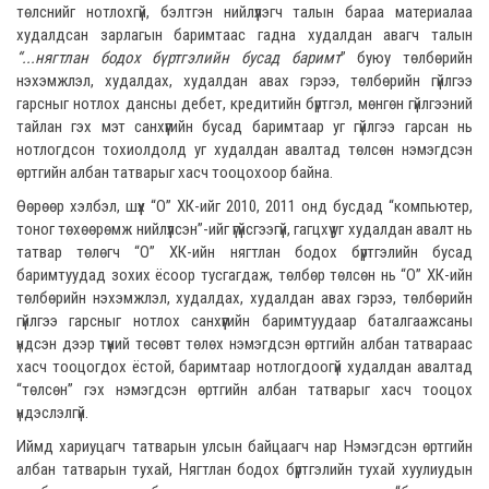
төлснийг нотлохгүй, бэлтгэн нийлүүлэгч талын бараа материалаа
худалдсан зарлагын баримтаас гадна худалдан авагч талын
“
...
нягтлан бодох бүртгэлийн бусад баримт
” буюу төлбөрийн
нэхэмжлэл, худалдах, худалдан авах гэрээ, төлбөрийн гүйлгээ
гарсныг нотлох дансны дебет, кредитийн бүртгэл, мөнгөн гүйлгээний
тайлан гэх мэт санхүүгийн бусад баримтаар уг гүйлгээ гарсан нь
нотлогдсон тохиолдолд уг худалдан авалтад төлсөн нэмэгдсэн
өртгийн албан татварыг хасч тооцохоор байна.
Өөрөөр хэлбэл, шүүх “О” ХК-ийг 2010, 2011 онд бусдад “компьютер,
тоног төхөөрөмж нийлүүлсэн”-ийг үгүйсгээгүй, гагцхүү уг худалдан авалт нь
татвар төлөгч “О” ХК-ийн нягтлан бодох бүртгэлийн бусад
баримтуудад зохих ёсоор тусгагдаж, төлбөр төлсөн нь “О” ХК-ийн
төлбөрийн нэхэмжлэл, худалдах, худалдан авах гэрээ, төлбөрийн
гүйлгээ гарсныг нотлох санхүүгийн баримтуудаар баталгаажсаны
үндсэн дээр түүний төсөвт төлөх нэмэгдсэн өртгийн албан татвараас
хасч тооцогдох ёстой, баримтаар нотлогдоогүй худалдан авалтад
“төлсөн” гэх нэмэгдсэн өртгийн албан татварыг хасч тооцох
үндэслэлгүй.
Иймд хариуцагч татварын улсын байцаагч нар Нэмэгдсэн өртгийн
албан татварын тухай, Нягтлан бодох бүртгэлийн тухай хуулиудын