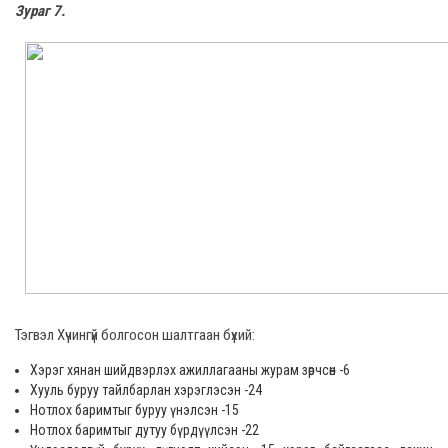
Зураг 7.
Тэгвэл Хүчингүй болгосон шалтгаан бүхий:
Хэрэг хянан шийдвэрлэх ажиллагааны журам зөрчсөн -6
Хууль буруу тайлбарлан хэрэглэсэн -24
Нотлох баримтыг буруу үнэлсэн -15
Нотлох баримтыг дутуу бүрдүүлсэн -22