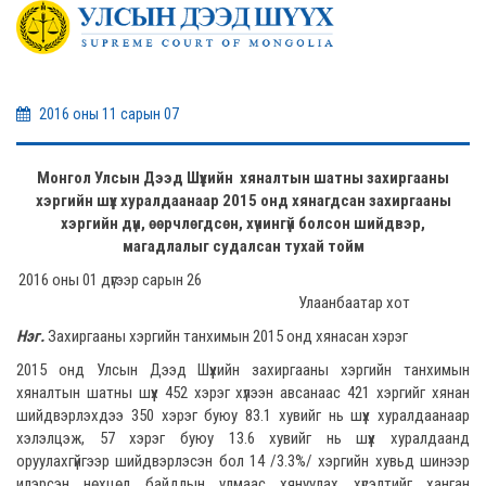
2016 оны 11 сарын 07
Монгол Улсын Дээд Шүүхийн хяналтын шатны захиргааны
хэргийн шүүх хуралдаанаар 2015 онд хянагдсан захиргааны
хэргийн дүн, өөрчлөгдсөн, хүчингүй болсон шийдвэр,
магадлалыг судалсан тухай тойм
2016 оны 01 дүгээр сарын 26
Улаанбаатар хот
Нэг.
Захиргааны хэргийн танхимын 2015 онд хянасан хэрэг
2015 онд Улсын Дээд Шүүхийн захиргааны хэргийн танхимын
хяналтын шатны шүүх 452 хэрэг хүлээн авсанаас 421 хэргийг хянан
шийдвэрлэхдээ 350 хэрэг буюу 83.1 хувийг нь шүүх хуралдаанаар
хэлэлцэж, 57 хэрэг буюу 13.6 хувийг нь шүүх хуралдаанд
оруулахгүйгээр шийдвэрлэсэн бол 14 /3.3%/ хэргийн хувьд шинээр
илэрсэн нөхцөл байдлын улмаас хянуулах хүсэлтийг ханган