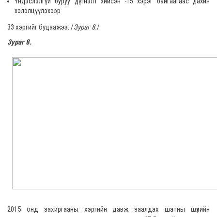
Үндэслэлгүй буруу дүгнэлт хийсэн -15 хэрэг байгаагаас дахин
хэлэлцүүлэхээр
33 хэргийг буцаажээ. /
Зураг 8.
/
Зураг 8
.
2015 онд захиргааны хэргийн давж заалдах шатны шүүхийн