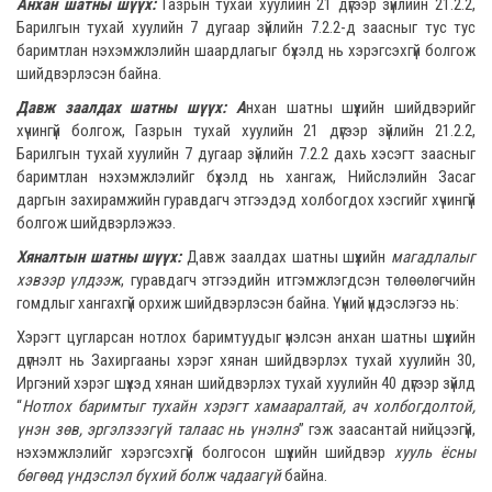
Анхан шатны шүүх:
Газрын тухай хуулийн 21 дүгээр зүйлийн 21.2.2,
Барилгын тухай хуулийн 7 дугаар зүйлийн 7.2.2-д заасныг тус тус
баримтлан нэхэмжлэлийн шаардлагыг бүхэлд нь хэрэгсэхгүй болгож
шийдвэрлэсэн байна.
Давж заалдах шатны шүүх: А
нхан шатны шүүхийн шийдвэрийг
хүчингүй болгож, Газрын тухай хуулийн 21 дүгээр зүйлийн 21.2.2,
Барилгын тухай хуулийн 7 дугаар зүйлийн 7.2.2 дахь хэсэгт заасныг
баримтлан нэхэмжлэлийг бүхэлд нь хангаж, Нийслэлийн Засаг
даргын захирамжийн гуравдагч этгээдэд холбогдох хэсгийг хүчингүй
болгож шийдвэрлэжээ.
Хяналтын шатны шүүх:
Давж заалдах шатны шүүхийн
магадлалыг
хэвээр үлдээж
, гуравдагч этгээдийн итгэмжлэгдсэн төлөөлөгчийн
гомдлыг хангахгүй орхиж шийдвэрлэсэн байна. Үүний үндэслэгээ нь:
Хэрэгт цугларсан нотлох баримтуудыг үнэлсэн анхан шатны шүүхийн
дүгнэлт нь Захиргааны хэрэг хянан шийдвэрлэх тухай хуулийн 30,
Иргэний хэрэг шүүхэд хянан шийдвэрлэх тухай хуулийн 40 дүгээр зүйлд
“
Нотлох баримтыг тухайн хэрэгт хамааралтай, ач холбогдолтой,
үнэн зөв, эргэлзээгүй талаас нь үнэлнэ
” гэж заасантай нийцээгүй,
нэхэмжлэлийг хэрэгсэхгүй болгосон шүүхийн шийдвэр
хууль ёсны
бөгөөд үндэслэл бүхий болж чадаагүй
байна.