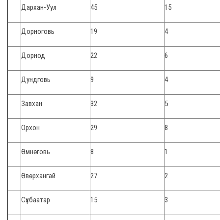
Дархан-Уул
45
15
Дорноговь
19
4
Дорнод
22
6
Дундговь
9
4
Завхан
32
5
Орхон
29
8
Өмнөговь
8
1
Өвөрхангай
27
2
Сүхбаатар
15
3