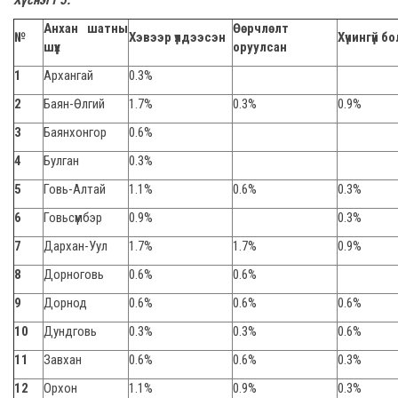
Хүснэгт 5.
Анхан шатны
Өөрчлөлт
№
Хэвээр үлдээсэн
Хүчингүй б
шүүх
оруулсан
1
Архангай
0.3%
2
Баян-Өлгий
1.7%
0.3%
0.9%
3
Баянхонгор
0.6%
4
Булган
0.3%
5
Говь-Алтай
1.1%
0.6%
0.3%
6
Говьсүмбэр
0.9%
0.3%
7
Дархан-Уул
1.7%
1.7%
0.9%
8
Дорноговь
0.6%
0.6%
9
Дорнод
0.6%
0.6%
0.6%
10
Дундговь
0.3%
0.3%
0.6%
11
Завхан
0.6%
0.6%
0.3%
12
Орхон
1.1%
0.9%
0.3%