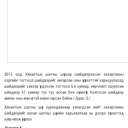
2015 онд Хяналтын шатны шүүхээр шийдвэрлэсэн захиргааны
хэргийн тогтоол шийдвэрийг өнгөрсөн оны үзүүлэлттэй харьцуулахад
шийдвэрийг хэвээр үлдээсэн тогтоол 6.6 хувиар, өөрчлөлт оруулсан
шйидвэр 61 хувиар тус тус өссөн бол хүчингүй болгосон шийдвэр
өмнөх оны мөн үетэй ижил гарсан байна /
Зураг 5.
/
Хяналтын шатны шүүх хуралдаанаар хянагдсан нийт захиргааны
шийдвэрийг анхан шатны шүүхийн харьяаллаар нь доорх хүснэгтэд
хувьчилж үзүүллээ.